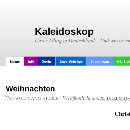
Kaleidoskop
Unser Alltag in Deutschland – Und wie ist e
Home
Info
Suche
Eure Beiträge
Fotostream
Für Leh
Weihnachten
Von
|
Veröffentlicht am:
WOLFGANG HIEBER
20. DEZEMBER
Chris