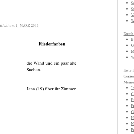
S
S
V
W
tlicht am:
1. MÄRZ 2016
Durch
B
Fliederfarben
G
M
W
die Wand und ein paar alte
Sachen.
Erste 
Geräu
Meinu
"
Jana (19) über ihr Zimmer…
C
E
F
Gr
H
N
P