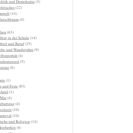
olitik und Demokratie
(3)
olitisches
(22)
mwelt
(14)
unschbaum
(4)
hen
(63)
lltag in der Schule
(14)
rbeit und Beruf
(25)
ehr- und Wanderjahre
(9)
elbstporträt
(4)
tudentenzeit
(5)
ereine
(6)
nte
(1)
e und Feste
(83)
.April
(1)
.Mai
(4)
eburtstag
(4)
ochzeit
(10)
arneval
(10)
irche und Religion
(14)
ktoberfest
(4)