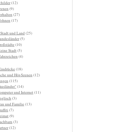
childer
(12)
zenen
(9)
erhalten
(27)
ohnen
(17)
 Stadt und Land
(25)
undesländer
(5)
roßstädte
(10)
eine Stadt
(5)
ahrzeichen
(4)
Eindrücke
(18)
sche und Hör-Szenen
(12)
ngen
(115)
Ausländer"
(14)
omputer und Internet
(11)
nglisch
(3)
rau und Familie
(13)
affiti
(7)
eimat
(9)
achbarn
(3)
artner
(12)