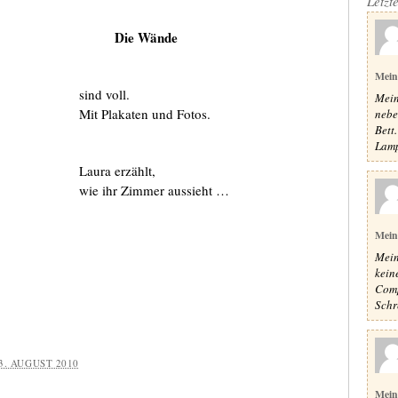
Letzt
Die Wände
Mein
sind voll.
Mein
Mit Plakaten und Fotos.
nebe
Bett
Lampe
Laura erzählt,
wie ihr Zimmer aussieht …
Mein
Mein
kein
Comp
Schr
3. AUGUST 2010
Mein