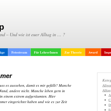
p
and – Und wie ist euer Alltag in … ?
räge
Fotostream
Für LehrerInnen
Zur Theorie
Award
Impr
mmer
Kateg
uss es aussehen, damit es mir gefällt? Manche
Allge
Allta
Wand, andere nicht. Manche leben gern in
A
in einem extrem aufgeräumten. Hier
C
mmer eingerichtet haben und wie es zur Zeit
D
E