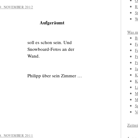
O
R
9. NOVEMBER 2012
S
W
Aufgeräumt
Was mi
B
soll es schon sein. Und
F
Snowboard-Fotos an der
F
Wand.
F
F
J
K
Philipp über sein Zimmer …
K
L
M
M
S
V
Zeitre
8. NOVEMBER 2011