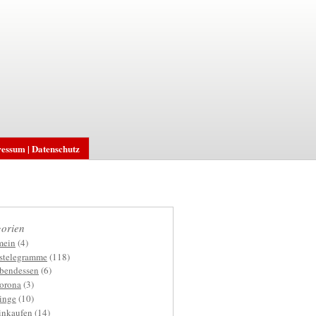
essum | Datenschutz
orien
mein
(4)
gstelegramme
(118)
bendessen
(6)
orona
(3)
inge
(10)
inkaufen
(14)