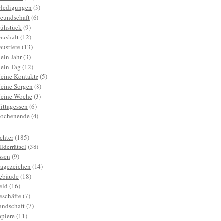
rledigungen
(3)
reundschaft
(6)
rühstück
(9)
aushalt
(12)
austiere
(13)
ein Jahr
(3)
ein Tag
(12)
eine Kontakte
(5)
eine Sorgen
(8)
eine Woche
(3)
ittagessen
(6)
ochenende
(4)
ichter
(185)
ilderrätsel
(38)
ssen
(9)
ragezeichen
(14)
ebäude
(18)
eld
(16)
eschäfte
(7)
andschaft
(7)
apiere
(11)