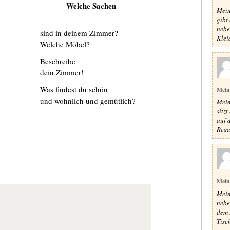
Welche Sachen
Mein
gibt
nebe
sind in deinem Zimmer?
Klei
Welche Möbel?
Beschreibe
dein Zimmer!
Was findest du schön
Mein
und wohnlich und gemütlich?
Mein
sitz
auf 
Rega
e
Mein
Mein
nebe
dem 
Tisc