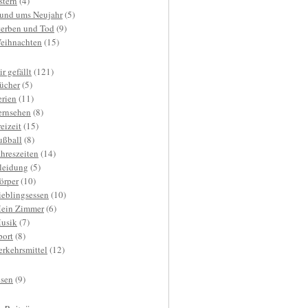
stern
(4)
und ums Neujahr
(5)
terben und Tod
(9)
eihnachten
(15)
r gefällt
(121)
ücher
(5)
erien
(11)
ernsehen
(8)
reizeit
(15)
ußball
(8)
ahreszeiten
(14)
leidung
(5)
örper
(10)
ieblingsessen
(10)
ein Zimmer
(6)
usik
(7)
port
(8)
erkehrsmittel
(12)
isen
(9)