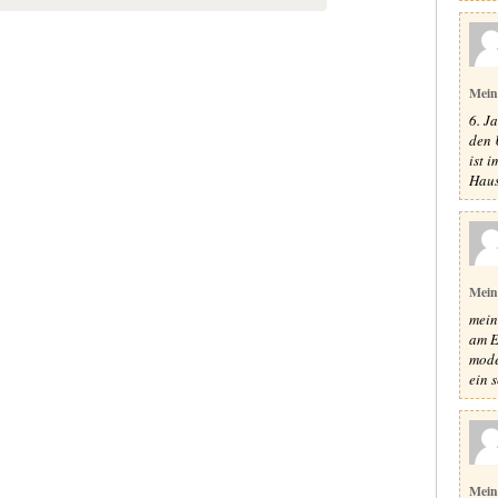
Mein
6. J
den 
ist 
Haus
Mein
mein
am E
mode
ein s
Mein