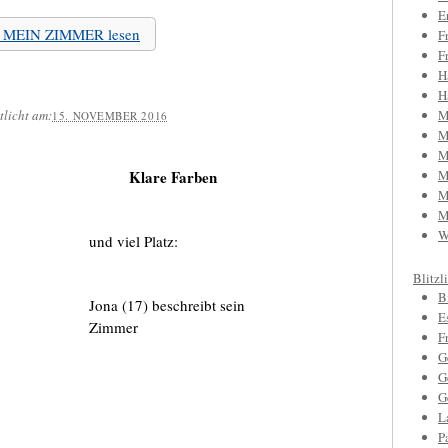
E
zu MEIN ZIMMER lesen
F
F
H
H
tlicht am:
M
15. NOVEMBER 2016
M
M
Klare Farben
M
M
M
W
und viel Platz:
Blitzl
B
Jona (17) beschreibt sein
E
Zimmer
F
G
G
G
L
P