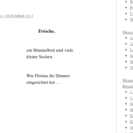
P
P
U
14. DEZEMBER 2012
W
Frösche,
Mensc
A
A
ein Himmelbett und viele
L
S
kleine Sachen.
S
V
Wie Florina ihr Zimmer
Mome
eingerichtet hat …
Ritual
1
1
G
H
K
K
O