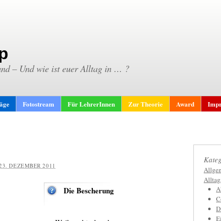
p
and – Und wie ist euer Alltag in … ?
räge
Fotostream
Für LehrerInnen
Zur Theorie
Award
Impr
Kateg
23. DEZEMBER 2011
Allge
Allta
A
Die Bescherung
C
D
E