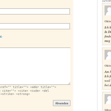
Letzt
Okto
Ich 
In D
find
se
.
mag t
Okto
Am 3
Ich 
weil 
bei d
href="" title=""> <abbr title="">
e cite=""> <cite> <code> <del
 <strike> <strong>
Silve