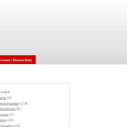
essum | Datenschutz
orien
mein
(4)
gstelegramme
(118)
bendessen
(6)
orona
(3)
inge
(10)
inkaufen
(14)