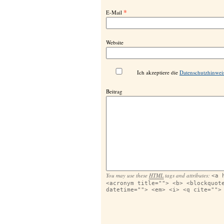
*
E-Mail
Website
Ich akzeptiere die
Datenschutzhinwei
Beitrag
You may use these
HTML
tags and attributes:
<a 
<acronym title=""> <b> <blockquot
datetime=""> <em> <i> <q cite="">