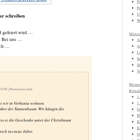
P
P
U
r schreiben
W
 gefeiert wird …
Mensc
: Bei uns …
A
ach …
A
L
S
S
V
Mome
10:50
|
Permanent-Link
Ritual
1
1
ss wir in Verbania wohnen.
mber der Tannenbaum. Wir hängen die
G
H
 er die Geschenke unter der Christbaum
K
K
sch ins neue Jahre.
O