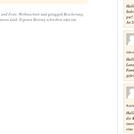
Hall
Indon
e und Feste
,
Weihnachten
und getagged
Bescherung
,
gut!
anent-Link
.
Eigenen Beitrag schreiben
oder ein
An Si
Silve
Hall
Land
Fami
gefe
Karn
Hall
die 
inte
eine