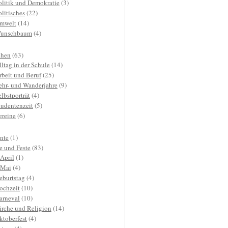
olitik und Demokratie
(3)
olitisches
(22)
mwelt
(14)
unschbaum
(4)
hen
(63)
lltag in der Schule
(14)
rbeit und Beruf
(25)
ehr- und Wanderjahre
(9)
elbstporträt
(4)
tudentenzeit
(5)
ereine
(6)
nte
(1)
e und Feste
(83)
.April
(1)
.Mai
(4)
eburtstag
(4)
ochzeit
(10)
arneval
(10)
irche und Religion
(14)
ktoberfest
(4)