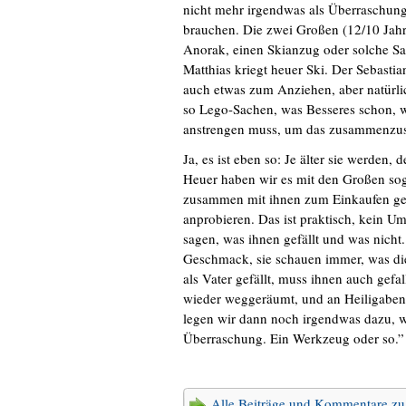
nicht mehr irgendwas als Überraschung.
brauchen. Die zwei Großen (12/10 Jahre
Anorak, einen Skianzug oder solche Sa
Matthias kriegt heuer Ski. Der Sebastian
auch etwas zum Anziehen, aber natürl
so Lego-Sachen, was Besseres schon, wo
anstrengen muss, um das zusammenzus
Ja, es ist eben so: Je älter sie werden
Heuer haben wir es mit den Großen so
zusammen mit ihnen zum Einkaufen gef
anprobieren. Das ist praktisch, kein 
sagen, was ihnen gefällt und was nicht
Geschmack, sie schauen immer, was die 
als Vater gefällt, muss ihnen auch gef
wieder weggeräumt, und an Heiligaben
legen wir dann noch irgendwas dazu, wo
Überraschung. Ein Werkzeug oder so.”
Alle Beiträge und Kommentare