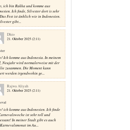
o, ich bin Rakha und komme aus
esien. Ich finde, Silvester dort is sehr
 Das Fest ist änhlich wie in Indonesien.
lvester gibt...
Dhio
21. Oktober 2025 (2:11)
ster
o! Ich komme aus Indonesia. In meinem
, Neujahr wird normalerweise mit der
lie zusammen. Die Moment kann
iert werden irgendwohin ge...
Rajwa Aliyah
21. Oktober 2025 (2:11)
eval
o! ich komme aus Indonesien. Ich finde
Karnevalswoche ist sehr toll und
ressant! In meiner Stadt gibt es auch
 Karnevalsmonat im Au...