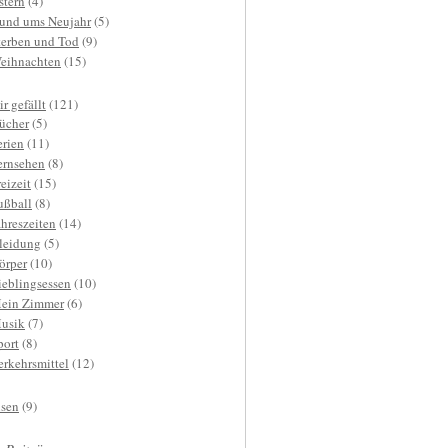
stern
(4)
und ums Neujahr
(5)
terben und Tod
(9)
eihnachten
(15)
r gefällt
(121)
ücher
(5)
erien
(11)
ernsehen
(8)
reizeit
(15)
ußball
(8)
ahreszeiten
(14)
leidung
(5)
örper
(10)
ieblingsessen
(10)
ein Zimmer
(6)
usik
(7)
port
(8)
erkehrsmittel
(12)
isen
(9)