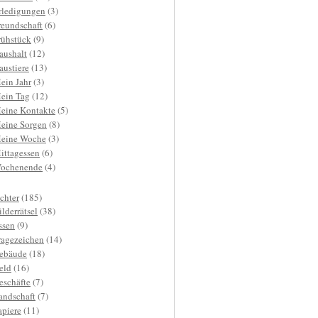
rledigungen
(3)
reundschaft
(6)
rühstück
(9)
aushalt
(12)
austiere
(13)
ein Jahr
(3)
ein Tag
(12)
eine Kontakte
(5)
eine Sorgen
(8)
eine Woche
(3)
ittagessen
(6)
ochenende
(4)
ichter
(185)
ilderrätsel
(38)
ssen
(9)
ragezeichen
(14)
ebäude
(18)
eld
(16)
eschäfte
(7)
andschaft
(7)
apiere
(11)