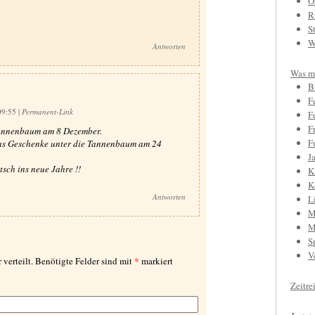
O
R
S
W
Antworten
Was mi
B
F
09:55
|
Permanent-Link
F
F
 Tannenbaum am 8 Dezember.
F
as Geschenke unter die Tannenbaum am 24
J
sch ins neue Jahre !!
K
K
Antworten
L
M
M
S
V
*
 verteilt. Benötigte Felder sind mit
markiert
Zeitre