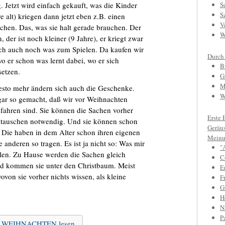
 Jetzt wird einfach gekauft, was die Kinder
S
S
 alt) kriegen dann jetzt eben z.B. einen
V
chen. Das, was sie halt gerade brauchen. Der
W
, der ist noch kleiner (9 Jahre), er kriegt zwar
ich auch noch was zum Spielen. Da kaufen wir
Durch
 er schon was lernt dabei, wo er sich
B
etzen.
G
M
, desto mehr ändern sich auch die Geschenke.
W
gar so gemacht, daß wir vor Weihnachten
ahren sind. Sie können die Sachen vorher
Erste 
Umtauschen notwendig. Und sie können schon
Geräu
. Die haben in dem Alter schon ihren eigenen
Meinu
anderen so tragen. Es ist ja nicht so: Was mir
"
allen. Zu Hause werden die Sachen gleich
C
d kommen sie unter den Christbaum. Meist
E
von sie vorher nichts wissen, als kleine
F
Gr
H
N
P
 zu WEIHNACHTEN lesen