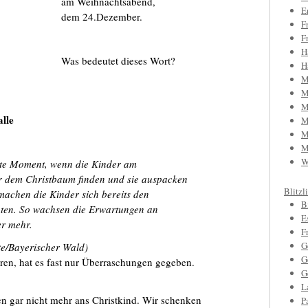
am Weihnachtsabend,
E
dem 24.Dezember.
F
F
H
Was bedeutet dieses Wort?
H
M
M
M
lle
M
M
M
W
nte Moment, wenn die Kinder am
 dem Christbaum finden und sie auspacken
Blitzl
machen die Kinder sich bereits den
B
hten. So wachsen die Erwartungen an
E
r mehr.
F
G
tte/Bayerischer Wald)
G
aren, hat es fast nur Überraschungen gegeben.
G
L
uben gar nicht mehr ans Christkind. Wir schenken
P