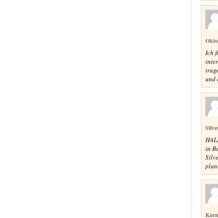
Okto
Ich 
inte
trag
und e
Silve
HALL
in Be
Silv
plane
Karn