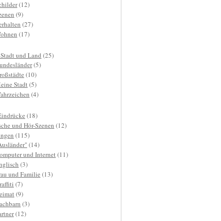
childer
(12)
zenen
(9)
erhalten
(27)
ohnen
(17)
 Stadt und Land
(25)
undesländer
(5)
roßstädte
(10)
eine Stadt
(5)
ahrzeichen
(4)
Eindrücke
(18)
sche und Hör-Szenen
(12)
ngen
(115)
Ausländer"
(14)
omputer und Internet
(11)
nglisch
(3)
rau und Familie
(13)
affiti
(7)
eimat
(9)
achbarn
(3)
artner
(12)