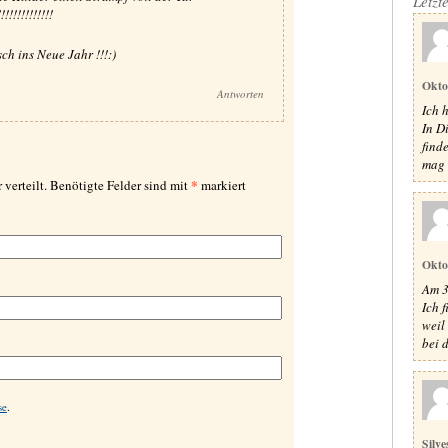
Letzt
!!!!!!!!!!!!!!
h ins Neue Jahr !!!:)
Okto
Antworten
Ich 
In D
find
mag t
*
 verteilt. Benötigte Felder sind mit
markiert
Okto
Am 3
Ich 
weil 
bei d
se
.
Silve