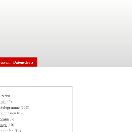
essum | Datenschutz
orien
mein
(4)
gstelegramme
(118)
bendessen
(6)
orona
(3)
inge
(10)
inkaufen
(14)