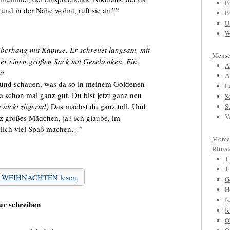
P
d in der Nähe wohnt, ruft sie an.””
P
U
W
berhang mit Kapuze. Er schreitet langsam, mit
Mensc
 er einen großen Sack mit Geschenken. Ein
A
t.
A
n und schauen, was da so in meinem Goldenen
L
ja schon mal ganz gut. Du bist jetzt ganz neu
S
y nickt zögernd)
Das machst du ganz toll. Und
S
V
anz großes Mädchen, ja? Ich glaube, im
emlich viel Spaß machen…”
Mome
Ritual
1
1
 zu WEIHNACHTEN lesen
G
H
K
r schreiben
K
O