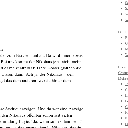
S
S
V
W
Durch
B
G
hr
M
W
der zum Bravsein anhält. Da wird ihnen etwas
 Bei uns kommt der Nikolaus jetzt nicht mehr,
Erste 
st es meist nur bis 6 Jahre. Später glauben die
Geräu
 wissen dann: Ach ja, der Nikolaus – den
Meinu
 sagt das dem anderen, wer da hinter dem
"
C
E
F
Gr
ese Stadtteilanzeigen. Und da war eine Anzeige
H
 den Nikolaus offenbar schon seit vielen
N
rmittlung fragte: “Ja, wann soll es denn sein?
P
nnummer, der entsprechende Nikolaus, der da