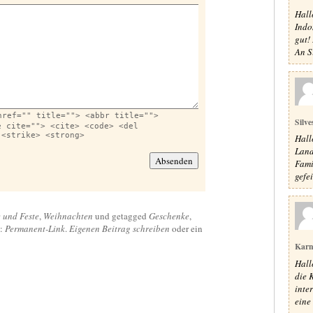
Hall
Indon
gut!
An Si
href="" title=""> <abbr title="">
Silve
e cite=""> <cite> <code> <del
 <strike> <strong>
Hall
Land
Fami
gefe
e und Feste
,
Weihnachten
und getagged
Geschenke
,
n:
Permanent-Link
.
Eigenen Beitrag schreiben
oder ein
Karn
Hall
die 
inte
eine