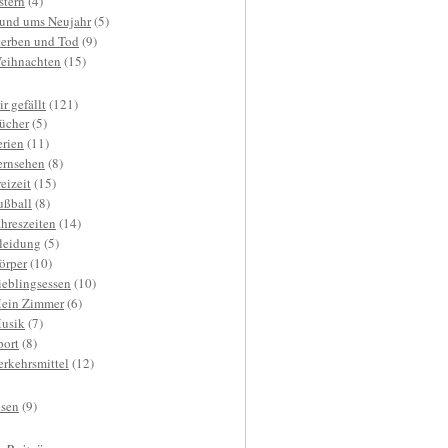
stern
(4)
und ums Neujahr
(5)
terben und Tod
(9)
eihnachten
(15)
r gefällt
(121)
ücher
(5)
erien
(11)
ernsehen
(8)
reizeit
(15)
ußball
(8)
ahreszeiten
(14)
leidung
(5)
örper
(10)
ieblingsessen
(10)
ein Zimmer
(6)
usik
(7)
port
(8)
erkehrsmittel
(12)
isen
(9)