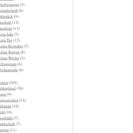
rledigungen
(3)
reundschaft
(6)
rühstück
(9)
aushalt
(12)
austiere
(13)
ein Jahr
(3)
ein Tag
(12)
eine Kontakte
(5)
eine Sorgen
(8)
eine Woche
(3)
ittagessen
(6)
ochenende
(4)
ichter
(185)
ilderrätsel
(38)
ssen
(9)
ragezeichen
(14)
ebäude
(18)
eld
(16)
eschäfte
(7)
andschaft
(7)
apiere
(11)