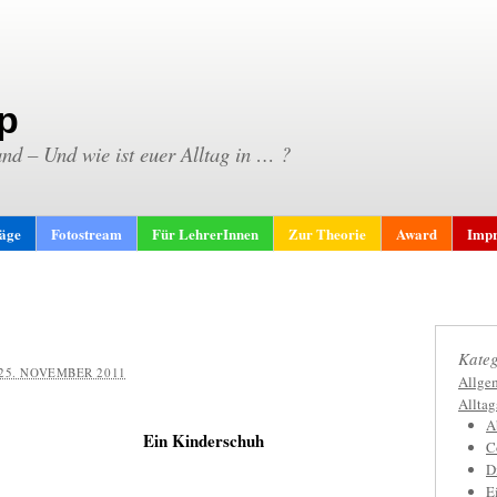
p
and – Und wie ist euer Alltag in … ?
räge
Fotostream
Für LehrerInnen
Zur Theorie
Award
Impr
Kateg
25. NOVEMBER 2011
Allge
Allta
A
Ein Kinderschuh
C
D
E