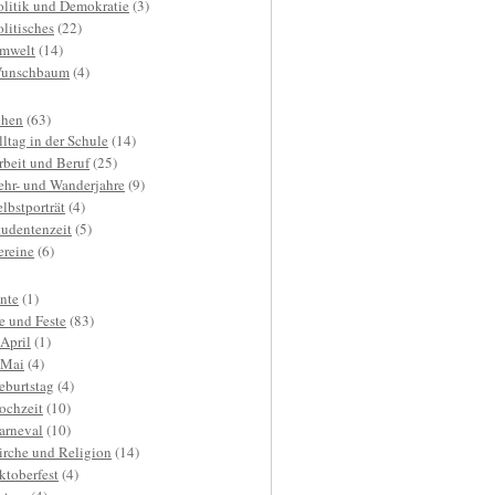
olitik und Demokratie
(3)
olitisches
(22)
mwelt
(14)
unschbaum
(4)
hen
(63)
lltag in der Schule
(14)
rbeit und Beruf
(25)
ehr- und Wanderjahre
(9)
elbstporträt
(4)
tudentenzeit
(5)
ereine
(6)
nte
(1)
e und Feste
(83)
.April
(1)
.Mai
(4)
eburtstag
(4)
ochzeit
(10)
arneval
(10)
irche und Religion
(14)
ktoberfest
(4)