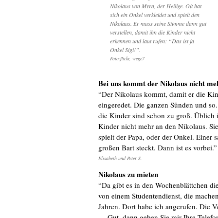
Nikolaus von Myra, der Heilige. Oft hat
sich ein Onkel verkleidet und spielt den
Nikolaus. Er muss seine Stimme dann gut
verstellen, damit ihn die Kinder nicht
erkennen und laut rufen: “Das ist ja
Onkel Sigi!”.
Foto:flickr, wege7
Bei uns kommt der Nikolaus nicht me
“Der Nikolaus kommt, damit er die Kin
eingeredet. Die ganzen Sünden und so.
die Kinder sind schon zu groß. Üblich i
Kinder nicht mehr an den Nikolaus. Sie
spielt der Papa, oder der Onkel. Einer
großen Bart steckt. Dann ist es vorbei.”
Elisabeth und Peter S.
Nikolaus zu mieten
“Da gibt es in den Wochenblättchen di
von einem Studentendienst, die machen
Jahren. Dort habe ich angerufen. Die Ve
… Gut, dann geben Sie mir Ihre Telefo