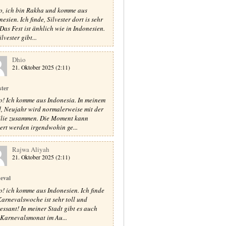
o, ich bin Rakha und komme aus
esien. Ich finde, Silvester dort is sehr
 Das Fest ist änhlich wie in Indonesien.
lvester gibt...
Dhio
21. Oktober 2025 (2:11)
ster
o! Ich komme aus Indonesia. In meinem
, Neujahr wird normalerweise mit der
lie zusammen. Die Moment kann
iert werden irgendwohin ge...
Rajwa Aliyah
21. Oktober 2025 (2:11)
eval
o! ich komme aus Indonesien. Ich finde
Karnevalswoche ist sehr toll und
ressant! In meiner Stadt gibt es auch
 Karnevalsmonat im Au...