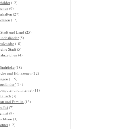
childer
(12)
zenen
(9)
erhalten
(27)
ohnen
(17)
 Stadt und Land
(25)
undesländer
(5)
roßstädte
(10)
eine Stadt
(5)
ahrzeichen
(4)
Eindrücke
(18)
sche und Hör-Szenen
(12)
ngen
(115)
Ausländer"
(14)
omputer und Internet
(11)
nglisch
(3)
rau und Familie
(13)
affiti
(7)
eimat
(9)
achbarn
(3)
artner
(12)