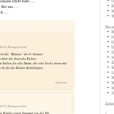
O
tsmann erlebt habe …
R
: Bei uns …
S
ach …
W
Was mi
B
F
F
F
09:43
|
Permanent-Link
F
ern die “Befana” der 6. Januar.
J
t über die deutsche Kultur.
K
in Italien die alte Dame, die eine Socke innen mit
K
echt für die Kinder Kohlehafen:
L
M
M
Antworten
S
V
Zeitre
08:52
|
Permanent-Link
die Kinder einen Strumpf von der Tür