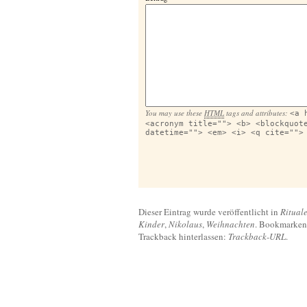
You may use these
HTML
tags and attributes:
<a 
<acronym title=""> <b> <blockquot
datetime=""> <em> <i> <q cite="">
Dieser Eintrag wurde veröffentlicht in
Ritual
Kinder
,
Nikolaus
,
Weihnachten
. Bookmarke
Trackback hinterlassen:
Trackback-URL
.