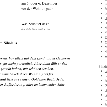
am 5. oder 6. Dezember
E
vor der Wohnungstür.
F
F
H
H
Was bedeutet das?
M
Foto:flickr, Schockwellenreiter
M
M
M
om Nikolaus
M
M
W
regt. Vor allem auf dem Land und in kleineren
gar nicht persönlich. Aber dann füllt er den
Blitzl
 gestellt haben, mit schönen Sachen.
B
 nimmt auch ihren Wunschzettel für
E
und liest aus seinem Goldenen Buch. Jedes
F
der Aufforderung, alles im kommenden Jahr
G
G
G
L
P