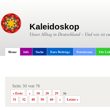
Kaleidoskop
Unser Alltag in Deutschland – Und wie ist e
Home
Info
Suche
Eure Beiträge
Fotostream
Für Leh
Seite 30 von 76
« Erste
«
10
20
29
30
31
32
40
50
60
»
Letzte »