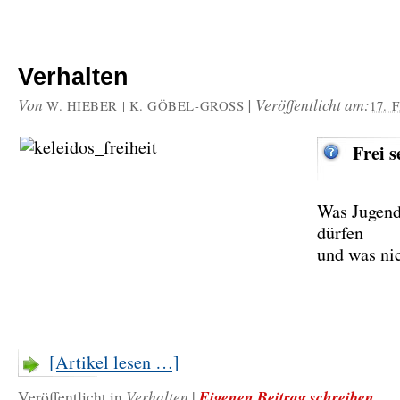
Verhalten
Von
|
Veröffentlicht am:
W. HIEBER | K. GÖBEL-GROSS
17. 
Frei s
Was Jugend
dürfen
und was ni
[Artikel lesen …]
Verhalten
Eigenen Beitrag schreiben
Veröffentlicht in
|