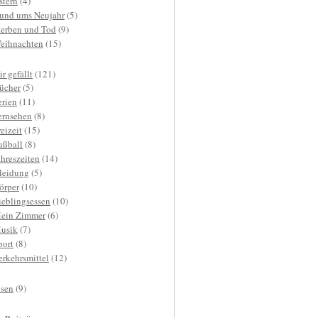
stern
(4)
und ums Neujahr
(5)
terben und Tod
(9)
eihnachten
(15)
r gefällt
(121)
ücher
(5)
erien
(11)
ernsehen
(8)
reizeit
(15)
ußball
(8)
ahreszeiten
(14)
leidung
(5)
örper
(10)
ieblingsessen
(10)
ein Zimmer
(6)
usik
(7)
port
(8)
erkehrsmittel
(12)
isen
(9)