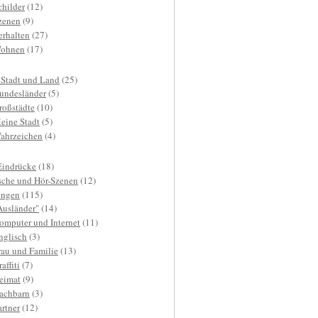
childer
(12)
zenen
(9)
erhalten
(27)
ohnen
(17)
 Stadt und Land
(25)
undesländer
(5)
roßstädte
(10)
eine Stadt
(5)
ahrzeichen
(4)
Eindrücke
(18)
sche und Hör-Szenen
(12)
ngen
(115)
Ausländer"
(14)
omputer und Internet
(11)
nglisch
(3)
rau und Familie
(13)
affiti
(7)
eimat
(9)
achbarn
(3)
artner
(12)