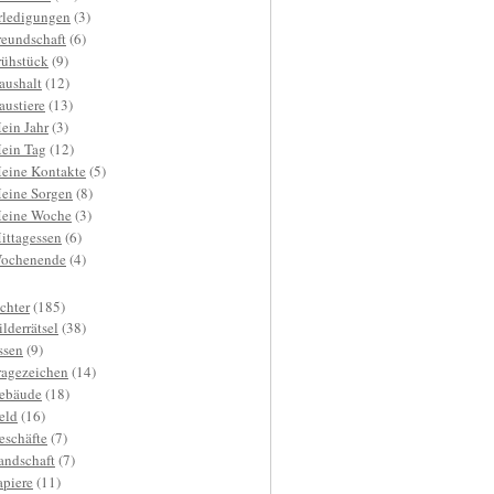
rledigungen
(3)
reundschaft
(6)
rühstück
(9)
aushalt
(12)
austiere
(13)
ein Jahr
(3)
ein Tag
(12)
eine Kontakte
(5)
eine Sorgen
(8)
eine Woche
(3)
ittagessen
(6)
ochenende
(4)
ichter
(185)
ilderrätsel
(38)
ssen
(9)
ragezeichen
(14)
ebäude
(18)
eld
(16)
eschäfte
(7)
andschaft
(7)
apiere
(11)