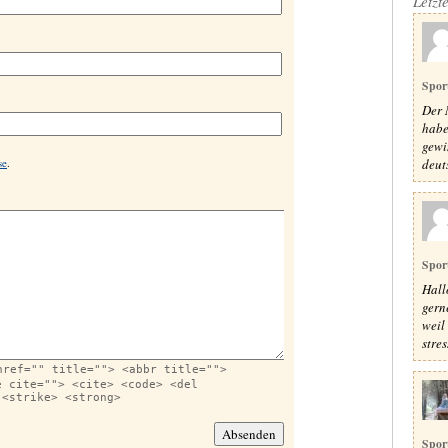
Letzt
Spor
Der 
habe
gewi
deut
se
.
Spor
Hall
gern
weil
stres
href="" title=""> <abbr title="">
e cite=""> <cite> <code> <del
 <strike> <strong>
Spor