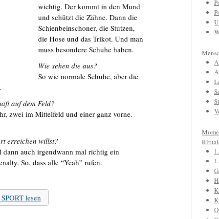
P
wichtig. Der kommt in den Mund
P
und schützt die Zähne. Dann die
U
Schienbeinschoner, die Stutzen,
W
die Hose und das Trikot. Und man
muss besondere Schuhe haben.
Mensc
A
Wie sehen die aus?
A
So wie normale Schuhe, aber die
L
.
S
S
haft auf dem Feld?
V
r, zwei im Mittelfeld und einer ganz vorne.
Mome
rt erreichen willst?
Ritual
l dann auch irgendwann mal richtig ein
1
1
alty. So, dass alle “Yeah” rufen.
G
H
K
u SPORT lesen
K
O