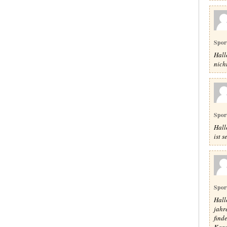
Spor
Hallo
nich
Spor
Hall
ist 
Spor
Hall
jahr
find
Kara