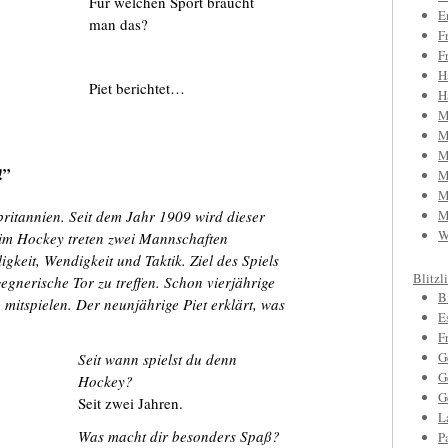
Für welchen Sport braucht
E
man das?
F
F
H
Piet berichtet…
H
M
M
M
!”
M
M
itannien. Seit dem Jahr 1909 wird dieser
M
W
eim Hockey treten zwei Mannschaften
gkeit, Wendigkeit und Taktik. Ziel des Spiels
Blitzl
gegnerische Tor zu treffen. Schon vierjährige
B
itspielen. Der neunjährige Piet erklärt, was
E
F
G
Seit wann spielst du denn
G
Hockey?
G
Seit zwei Jahren.
L
Was macht dir besonders Spaß?
P