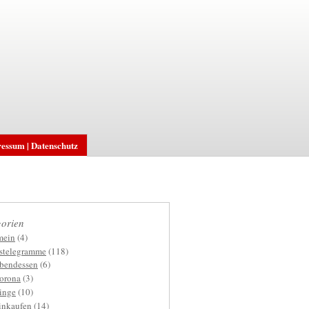
essum | Datenschutz
orien
mein
(4)
gstelegramme
(118)
bendessen
(6)
orona
(3)
inge
(10)
inkaufen
(14)