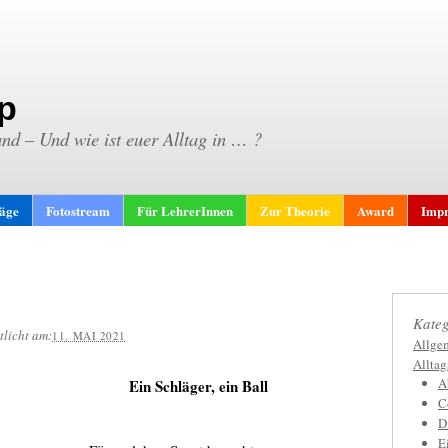
p
and – Und wie ist euer Alltag in … ?
räge
Fotostream
Für LehrerInnen
Zur Theorie
Award
Impr
Kateg
tlicht am:
11. MAI 2021
Allge
Allta
A
Ein Schläger, ein Ball
C
D
E