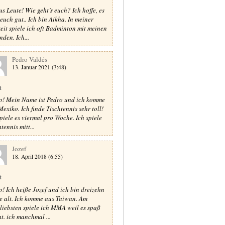
us Leute! Wie geht’s euch? Ich hoffe, es
 euch gut.. Ich bin Aikha. In meiner
zeit spiele ich oft Badminton mit meinen
nden. Ich...
Pedro Valdés
13. Januar 2021 (3:48)
t
o! Mein Name ist Pedro und ich komme
Mexiko. Ich finde Tischtennis sehr toll!
spiele es viermal pro Woche. Ich spiele
tennis mitt...
Jozef
18. April 2018 (6:55)
t
o! Ich heiße Jozef und ich bin dreizehn
e alt. Ich komme aus Taiwan. Am
rliebsten spiele ich MMA weil es spaß
t. ich manchmal ...