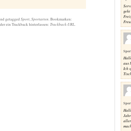
Serv
geht
Frei
nd getagged
Sport
,
Sportarten
. Bookmarken:
Freu
der ein Trackback hinterlassen:
Trackback-URL
.
Spor
Hall
aus 
Ich 
Tisch
Spor
Hall
Jahr
alle
mach