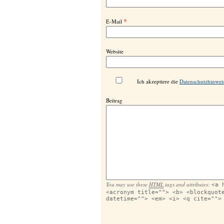
*
E-Mail
Website
Ich akzeptiere die
Datenschutzhinwei
Beitrag
You may use these
HTML
tags and attributes:
<a 
<acronym title=""> <b> <blockquot
datetime=""> <em> <i> <q cite="">