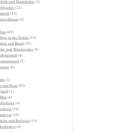
olitik und Demokratie
(3)
olitisches
(22)
mwelt
(14)
unschbaum
(4)
hen
(63)
lltag in der Schule
(14)
rbeit und Beruf
(25)
ehr- und Wanderjahre
(9)
elbstporträt
(4)
tudentenzeit
(5)
ereine
(6)
nte
(1)
e und Feste
(83)
.April
(1)
.Mai
(4)
eburtstag
(4)
ochzeit
(10)
arneval
(10)
irche und Religion
(14)
ktoberfest
(4)