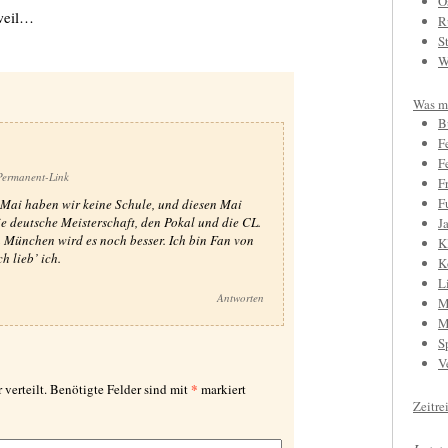
O
 weil…
R
S
W
Was mi
B
F
F
Permanent-Link
F
F
 Mai haben wir keine Schule, und diesen Mai
e deutsche Meisterschaft, den Pokal und die CL.
J
n München wird es noch besser. Ich bin Fan von
K
 lieb’ ich.
K
L
Antworten
M
M
S
V
*
 verteilt. Benötigte Felder sind mit
markiert
Zeitre