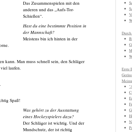
Das Zusammenspielen mit den
S
S
anderen und das „Aufs-Tor-
V
Schießen“.
W
Hast du eine bestimmte Position in
der Mannschaft?
Durch
Meistens bin ich hinten in der
B
G
orne.
M
W
n kann. Man muss schnell sein, den Schläger
iel laufen.
Erste 
Geräu
Meinu
.
"
C
E
chtig Spaß!
F
Was gehört zu der Ausstattung
Gr
H
eines Hockeyspielers dazu?
N
Der Schläger ist wichtig. Und der
P
Mundschutz, der ist richtig