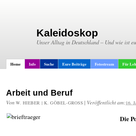
Kaleidoskop
Unser Alltag in Deutschland – Und wie ist e
Home
Info
Suche
Eure Beiträge
Fotostream
Für Leh
Arbeit und Beruf
Von
|
Veröffentlicht am:
W. HIEBER | K. GÖBEL-GROSS
16. 
Die Po