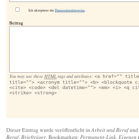
Ich akzeptiere die
Datenschutzhinweise
.
Beitrag
You may use these
HTML
tags and attributes:
<a href="" title
title=""> <acronym title=""> <b> <blockquote c
<cite> <code> <del datetime=""> <em> <i> <q ci
<strike> <strong>
Arbeit und Beruf
Dieser Eintrag wurde veröffentlicht in
und 
Beruf
Briefträger
Permanent-Link
Eigenen 
,
. Bookmarken:
.