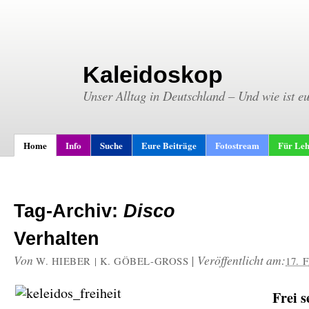
Kaleidoskop
Unser Alltag in Deutschland – Und wie ist e
Home
Info
Suche
Eure Beiträge
Fotostream
Für Leh
Tag-Archiv:
Disco
Verhalten
Von
|
Veröffentlicht am:
W. HIEBER | K. GÖBEL-GROSS
17. 
Frei s