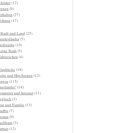
childer
(12)
zenen
(9)
erhalten
(27)
ohnen
(17)
 Stadt und Land
(25)
undesländer
(5)
roßstädte
(10)
eine Stadt
(5)
ahrzeichen
(4)
Eindrücke
(18)
sche und Hör-Szenen
(12)
ngen
(115)
Ausländer"
(14)
omputer und Internet
(11)
nglisch
(3)
rau und Familie
(13)
affiti
(7)
eimat
(9)
achbarn
(3)
artner
(12)