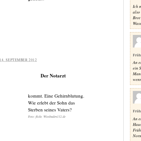
Ich 
also
Brot
Wass
Früh
14. SEPTEMBER 2012
An e
ein 
Manc
Der Notarzt
wenn 
kommt. Eine Gehirnblutung.
Wie erlebt der Sohn das
Sterben seines Vaters?
Früh
Foto: flickr, Wiesbaden112.de
An e
Haus
Früh
Norm