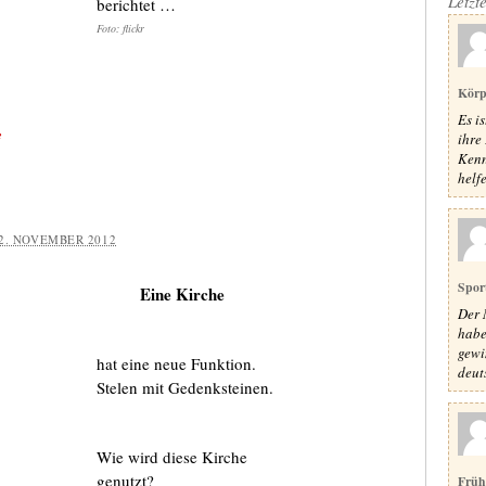
Letzt
berichtet …
Foto: flickr
Körp
Es i
e
ihre 
Kenn
helfe
2. NOVEMBER 2012
Spor
Eine Kirche
Der 
habe
gewi
hat eine neue Funktion.
deut
Stelen mit Gedenksteinen.
Wie wird diese Kirche
genutzt?
Früh