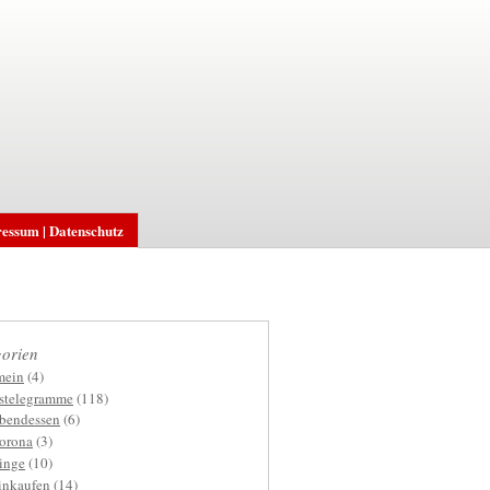
essum | Datenschutz
orien
mein
(4)
gstelegramme
(118)
bendessen
(6)
orona
(3)
inge
(10)
inkaufen
(14)