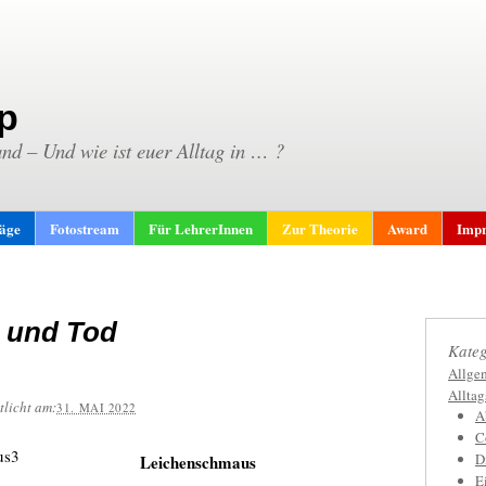
p
and – Und wie ist euer Alltag in … ?
räge
Fotostream
Für LehrerInnen
Zur Theorie
Award
Impr
 und Tod
Kateg
Allge
Allta
tlicht am:
31. MAI 2022
A
C
D
Leichenschmaus
E