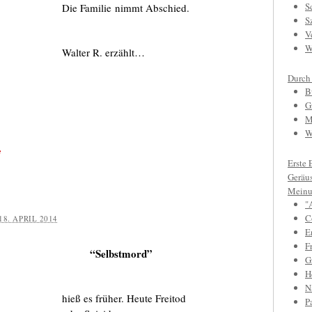
S
Die Familie nimmt Abschied.
S
V
W
Walter R. erzählt…
Durch
B
G
M
W
e
Erste 
Geräu
Meinu
"
C
18. APRIL 2014
E
F
“Selbstmord”
Gr
H
N
hieß es früher. Heute Freitod
P