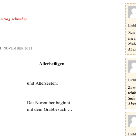
eitrag schreiben
Lieb
Zum 
ich 
Node
4. NOVEMBER 2011
Aben
Allerheiligen
Lieb
und Allerseelen.
Zum 
trin
Sala
Der November beginnt
Aben
mit dem Grabbesuch …
Lieb