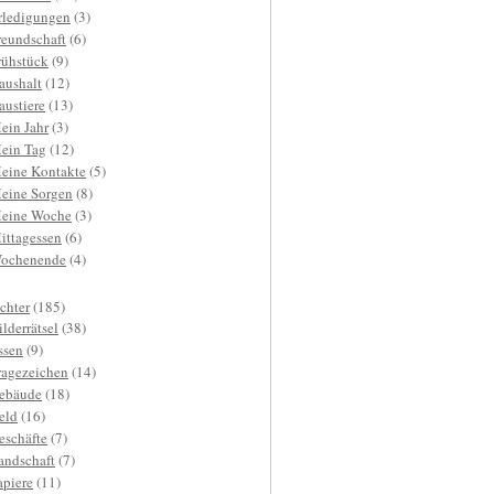
rledigungen
(3)
reundschaft
(6)
rühstück
(9)
aushalt
(12)
austiere
(13)
ein Jahr
(3)
ein Tag
(12)
eine Kontakte
(5)
eine Sorgen
(8)
eine Woche
(3)
ittagessen
(6)
ochenende
(4)
ichter
(185)
ilderrätsel
(38)
ssen
(9)
ragezeichen
(14)
ebäude
(18)
eld
(16)
eschäfte
(7)
andschaft
(7)
apiere
(11)