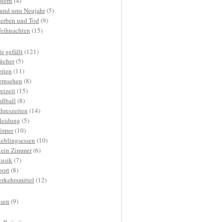
stern
(4)
und ums Neujahr
(5)
terben und Tod
(9)
eihnachten
(15)
r gefällt
(121)
ücher
(5)
erien
(11)
ernsehen
(8)
reizeit
(15)
ußball
(8)
ahreszeiten
(14)
leidung
(5)
örper
(10)
ieblingsessen
(10)
ein Zimmer
(6)
usik
(7)
port
(8)
erkehrsmittel
(12)
isen
(9)