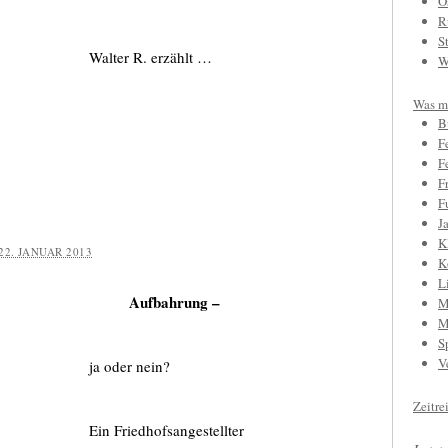
O
R
S
Walter R. erzählt …
W
Was mi
B
F
F
F
F
J
K
22. JANUAR 2013
K
L
Aufbahrung –
M
M
S
V
ja oder nein?
Zeitre
Ein Friedhofsangestellter