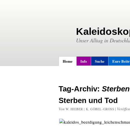
Kaleidosko
Unser Alltag in Deutschl
Home
Info
Suche
Eure Beit
Tag-Archiv:
Sterben
Sterben und Tod
Von
|
Veröffen
W. HIEBER | K. GÖBEL-GROSS