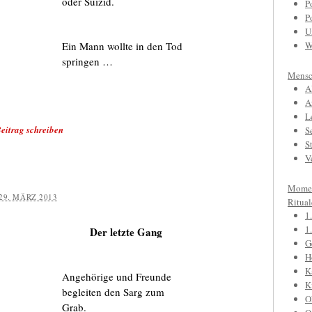
oder Suizid.
P
P
U
Ein Mann wollte in den Tod
W
springen …
Mensc
A
A
L
eitrag schreiben
S
S
V
Mome
29. MÄRZ 2013
Ritual
1
1
Der letzte Gang
G
H
K
Angehörige und Freunde
K
begleiten den Sarg zum
O
Grab.