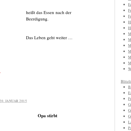
E
F
heißt das Essen nach der
F
Beerdigung.
H
H
M
Das Leben geht weiter …
M
M
M
M
M
W
e
Blitzl
B
E
F
20. JANUAR 2015
G
G
Opa stirbt
G
L
P