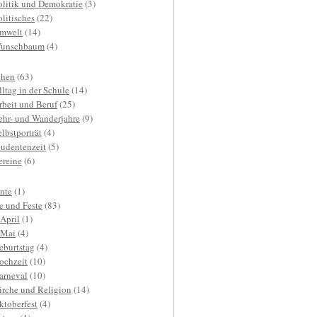
olitik und Demokratie
(3)
olitisches
(22)
mwelt
(14)
unschbaum
(4)
hen
(63)
lltag in der Schule
(14)
rbeit und Beruf
(25)
ehr- und Wanderjahre
(9)
elbstporträt
(4)
tudentenzeit
(5)
ereine
(6)
nte
(1)
e und Feste
(83)
.April
(1)
.Mai
(4)
eburtstag
(4)
ochzeit
(10)
arneval
(10)
irche und Religion
(14)
ktoberfest
(4)