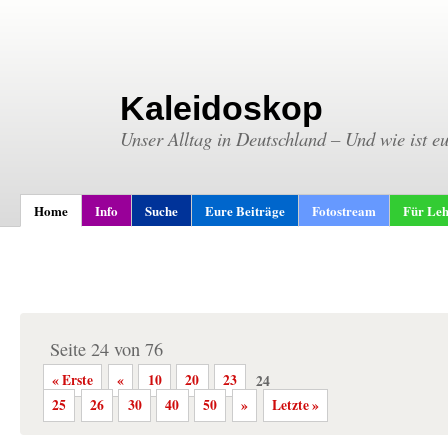
Kaleidoskop
Unser Alltag in Deutschland – Und wie ist e
Home
Info
Suche
Eure Beiträge
Fotostream
Für Leh
Seite 24 von 76
« Erste
«
10
20
23
24
25
26
30
40
50
»
Letzte »