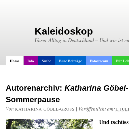
Kaleidoskop
Unser Alltag in Deutschland – Und wie ist e
Home
Info
Suche
Eure Beiträge
Fotostream
Für Leh
Autorenarchiv:
Katharina Göbel
Sommerpause
Von
|
Veröffentlicht am:
KATHARINA GÖBEL-GROSS
1. JUL
Und tschüs