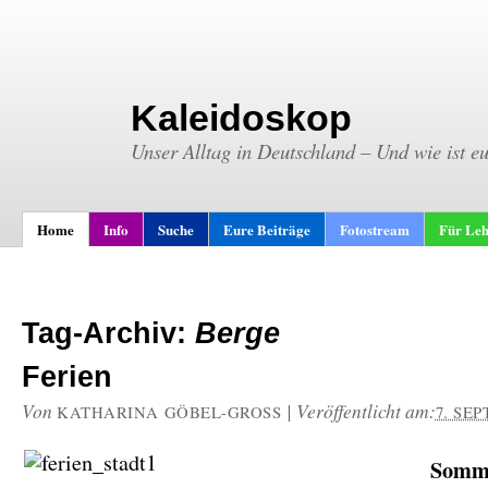
Kaleidoskop
Unser Alltag in Deutschland – Und wie ist e
Home
Info
Suche
Eure Beiträge
Fotostream
Für Leh
Tag-Archiv:
Berge
Ferien
Von
|
Veröffentlicht am:
KATHARINA GÖBEL-GROSS
7. SE
Somm