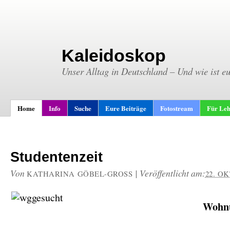
Kaleidoskop
Unser Alltag in Deutschland – Und wie ist e
Home
Info
Suche
Eure Beiträge
Fotostream
Für Leh
Studentenzeit
Von
|
Veröffentlicht am:
KATHARINA GÖBEL-GROSS
22. O
Wohn