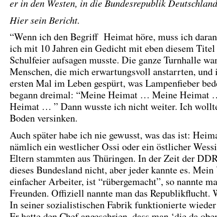
er in den Westen, in die Bundesrepublik Deutschland
Hier sein Bericht.
“Wenn ich den Begriff Heimat höre, muss ich daran
ich mit 10 Jahren ein Gedicht mit eben diesem Titel 
Schulfeier aufsagen musste. Die ganze Turnhalle war
Menschen, die mich erwartungsvoll anstarrten, und
ersten Mal im Leben gespürt, was Lampenfieber bede
begann dreimal: “Meine Heimat … Meine Heimat 
Heimat … ” Dann wusste ich nicht weiter. Ich wollt
Boden versinken.
Auch später habe ich nie gewusst, was das ist: Heima
nämlich ein westlicher Ossi oder ein östlicher Wess
Eltern stammten aus Thüringen. In der Zeit der DDR
dieses Bundesland nicht, aber jeder kannte es. Mein 
einfacher Arbeiter, ist “rübergemacht”, so nannte ma
Freunden. Offiziell nannte man das Republikflucht.
In seiner sozialistischen Fabrik funktionierte wieder
Er hatte den Chef angeschrien, dass man ‘die da oben