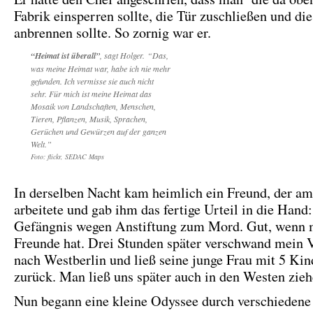
Fabrik einsperren sollte, die Tür zuschließen und die
anbrennen sollte. So zornig war er.
“Heimat ist überall”
, sagt Holger. “Das,
was meine Heimat war, habe ich nie mehr
gefunden. Ich vermisse sie auch nicht
sehr. Für mich ist meine Heimat das
Mosaik von Landschaften, Menschen,
Tieren, Pflanzen, Musik, Sprachen,
Gerüchen und Gewürzen auf der ganzen
Welt.”
Foto: flickr, SEDAC Maps
In derselben Nacht kam heimlich ein Freund, der am
arbeitete und gab ihm das fertige Urteil in die Hand
Gefängnis wegen Anstiftung zum Mord. Gut, wenn 
Freunde hat. Drei Stunden später verschwand mein 
nach Westberlin und ließ seine junge Frau mit 5 Kin
zurück. Man ließ uns später auch in den Westen zie
Nun begann eine kleine Odyssee durch verschiedene