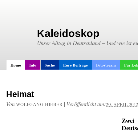
Kaleidoskop
Unser Alltag in Deutschland – Und wie ist e
Home
Info
Suche
Eure Beiträge
Fotostream
Für Leh
Heimat
Von
|
Veröffentlicht am:
WOLFGANG HIEBER
20. APRIL 201
Zwei
Deuts