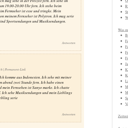
O
ch mag sehe in der Freizeit fern. Ich sehe im
m 19.00-20.00 Uhr fern. Ich stehe beim
R
eim Fermseher ist esse und tringke. Mein
S
on meinem Fernseher ist Polytron. Ich mag serie
W
 sind Sportsendungen und Musiksendungen.
Was mi
B
F
Antworten
F
F
F
J
K
:16
|
Permanent-Link
K
Ich komme aus Indonesien. Ich sehe mit meiner
L
m abend zwei Stunde fern. Ich habe einen
M
 mein Fernsehen ist Sanyo marke. Ich chatte
M
″. Ich sehe Musiksendungen und mein Lieblings
ebling serie
S
V
Antworten
Zeitre