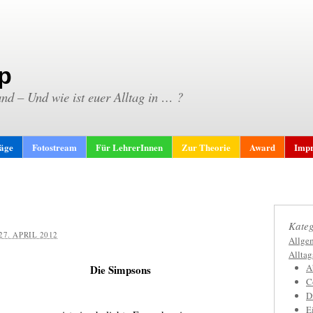
p
and – Und wie ist euer Alltag in … ?
räge
Fotostream
Für LehrerInnen
Zur Theorie
Award
Impr
Kateg
27. APRIL 2012
Allge
Allta
A
Die Simpsons
C
D
E