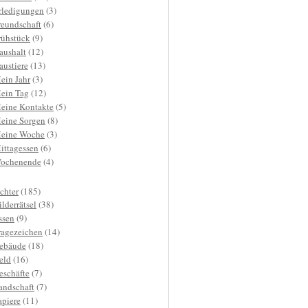
rledigungen
(3)
reundschaft
(6)
rühstück
(9)
aushalt
(12)
austiere
(13)
ein Jahr
(3)
ein Tag
(12)
eine Kontakte
(5)
eine Sorgen
(8)
eine Woche
(3)
ittagessen
(6)
ochenende
(4)
ichter
(185)
ilderrätsel
(38)
ssen
(9)
ragezeichen
(14)
ebäude
(18)
eld
(16)
eschäfte
(7)
andschaft
(7)
apiere
(11)