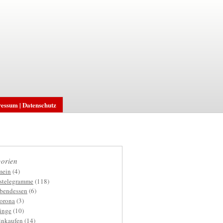
essum | Datenschutz
orien
mein
(4)
gstelegramme
(118)
bendessen
(6)
orona
(3)
inge
(10)
inkaufen
(14)