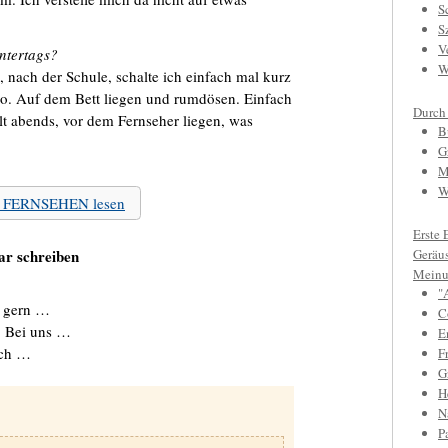
S
S
V
ntertags?
W
nach der Schule, schalte ich einfach mal kurz
so. Auf dem Bett liegen und rumdösen. Einfach
Durch
lt abends, vor dem Fernseher liegen, was
B
G
M
W
zu FERNSEHEN lesen
Erste 
r schreiben
Geräu
Meinu
"
s gern …
C
: Bei uns …
E
ach …
F
Gr
H
N
P