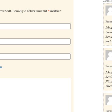
Letzt
*
 verteilt. Benötigte Felder sind mit
markiert
Fern
Ich 
imme
benu
nich
Fern
se
.
Ich 
beide
Nütz
Inte
Fern