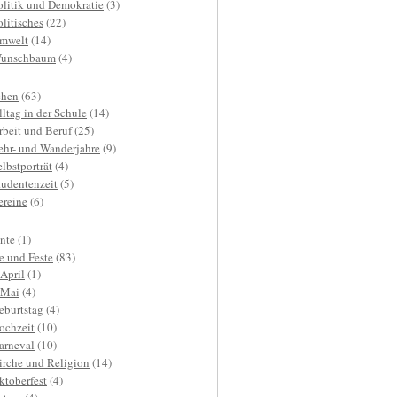
olitik und Demokratie
(3)
olitisches
(22)
mwelt
(14)
unschbaum
(4)
hen
(63)
lltag in der Schule
(14)
rbeit und Beruf
(25)
ehr- und Wanderjahre
(9)
elbstporträt
(4)
tudentenzeit
(5)
ereine
(6)
nte
(1)
e und Feste
(83)
.April
(1)
.Mai
(4)
eburtstag
(4)
ochzeit
(10)
arneval
(10)
irche und Religion
(14)
ktoberfest
(4)