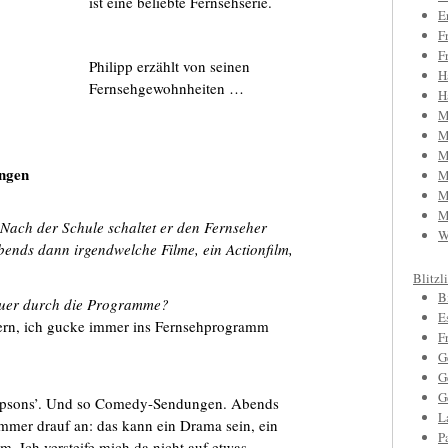
ist eine beliebte Fernsehserie.
E
F
F
Philipp erzählt von seinen
H
Fernsehgewohnheiten …
H
M
M
M
ngen
M
M
M
. Nach der Schule schaltet er den Fernseher
W
Abends dann irgendwelche Filme, ein Actionfilm,
Blitzl
B
quer durch die Programme?
E
gern, ich gucke immer ins Fernsehprogramm
F
G
G
G
Simpsons’. Und so Comedy-Sendungen. Abends
L
mer drauf an: das kann ein Drama sein, ein
P
m. Ich versteife mich da nicht auf etwas