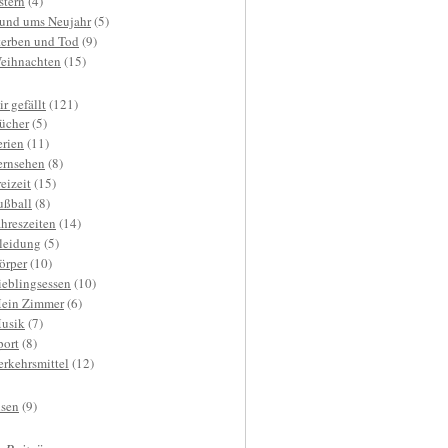
stern
(4)
und ums Neujahr
(5)
terben und Tod
(9)
eihnachten
(15)
r gefällt
(121)
ücher
(5)
erien
(11)
ernsehen
(8)
reizeit
(15)
ußball
(8)
ahreszeiten
(14)
leidung
(5)
örper
(10)
ieblingsessen
(10)
ein Zimmer
(6)
usik
(7)
port
(8)
erkehrsmittel
(12)
isen
(9)