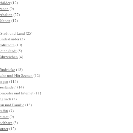
childer
(12)
zenen
(9)
erhalten
(27)
ohnen
(17)
 Stadt und Land
(25)
undesländer
(5)
roßstädte
(10)
eine Stadt
(5)
ahrzeichen
(4)
Eindrücke
(18)
sche und Hör-Szenen
(12)
ngen
(115)
Ausländer"
(14)
omputer und Internet
(11)
nglisch
(3)
rau und Familie
(13)
affiti
(7)
eimat
(9)
achbarn
(3)
artner
(12)