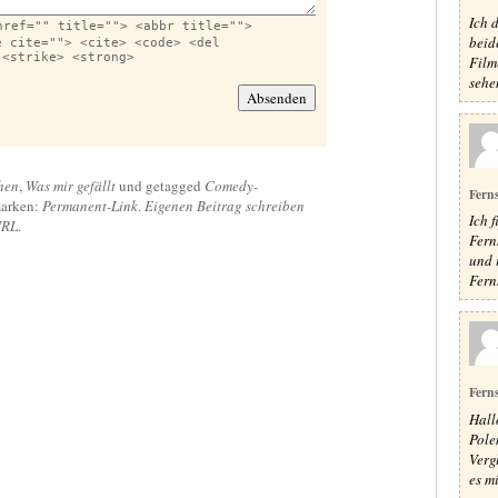
Ich 
href="" title=""> <abbr title="">
beid
e cite=""> <cite> <code> <del
 <strike> <strong>
Film
sehen
hen
,
Was mir gefällt
und getagged
Comedy-
Fern
arken:
Permanent-Link
.
Eigenen Beitrag schreiben
Ich f
URL
.
Fern
und 
Ferns
Fern
Hall
Pole
Verg
es mi