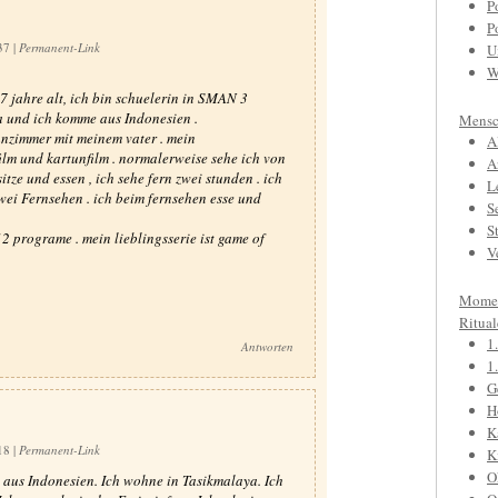
P
P
:37
|
Permanent-Link
U
W
17 jahre alt, ich bin schuelerin in SMAN 3
a und ich komme aus Indonesien .
Mensc
ohnzimmer mit meinem vater . mein
A
film und kartunfilm . normalerweise sehe ich von
A
itze und essen , ich sehe fern zwei stunden . ich
L
ei Fernsehen . ich beim fernsehen esse und
S
S
12 programe . mein lieblingsserie ist game of
V
Mome
Ritual
1
Antworten
1
G
H
K
:18
|
Permanent-Link
K
O
aus Indonesien. Ich wohne in Tasikmalaya. Ich