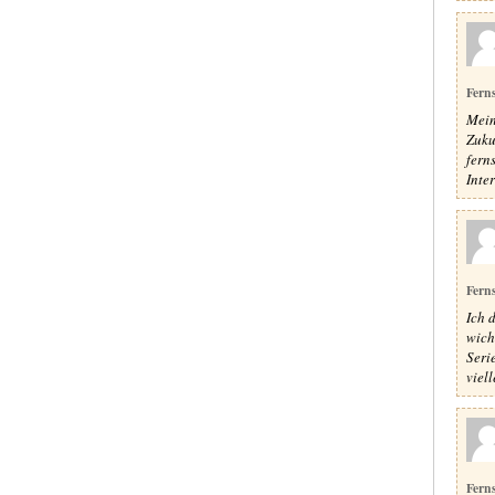
Fern
Mein
Zukun
fern
Inter
Fern
Ich 
wich
Seri
viel
Fern