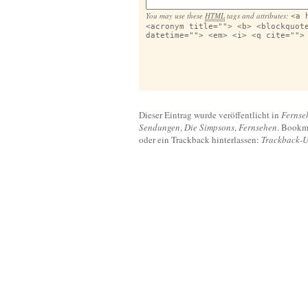
You may use these
HTML
tags and attributes:
<a 
<acronym title=""> <b> <blockquot
datetime=""> <em> <i> <q cite="">
Dieser Eintrag wurde veröffentlicht in
Fernse
Sendungen
,
Die Simpsons
,
Fernsehen
. Bookm
oder ein Trackback hinterlassen:
Trackback-