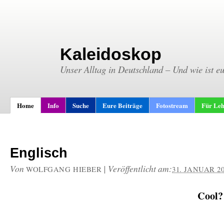
Kaleidoskop
Unser Alltag in Deutschland – Und wie ist e
Home
Info
Suche
Eure Beiträge
Fotostream
Für Leh
Englisch
Von
|
Veröffentlicht am:
WOLFGANG HIEBER
31. JANUAR 2
Cool?