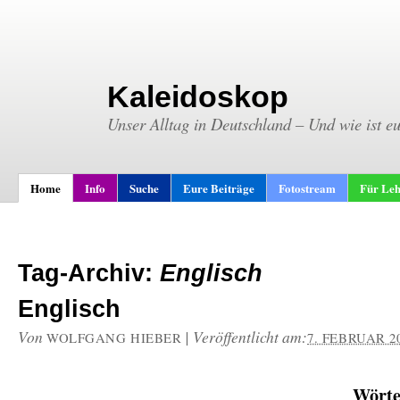
Kaleidoskop
Unser Alltag in Deutschland – Und wie ist e
Home
Info
Suche
Eure Beiträge
Fotostream
Für Leh
Tag-Archiv:
Englisch
Englisch
Von
|
Veröffentlicht am:
WOLFGANG HIEBER
7. FEBRUAR 2
Wörte