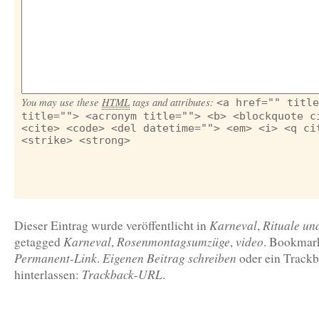
You may use these
HTML
tags and attributes:
<a href="" title
title=""> <acronym title=""> <b> <blockquote c
<cite> <code> <del datetime=""> <em> <i> <q ci
<strike> <strong>
Karneval
Rituale un
Dieser Eintrag wurde veröffentlicht in
,
Karneval
Rosenmontagsumzüge
video
getagged
,
,
. Bookmar
Permanent-Link
Eigenen Beitrag schreiben
.
oder ein Track
Trackback-URL
hinterlassen:
.