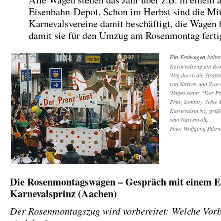
Eisenbahn-Depot. Schon im Herbst sind die Mit
Karnevalsvereine damit beschäftigt, die Wagen 
damit sie für den Umzug am Rosenmontag fertig
Ein Festwagen
bahnt
Karnevalszug am Ros
Weg durch die Straßen.
von Narren und Zusc
Wagen steht: “Der Pr
Prinz kommt). Seine M
Karnevalsprinz, grüß
sein Narrenvolk.
Foto: Wolfgang Piltzn
Die Rosenmontagswagen – Gespräch mit einem E
Karnevalsprinz (Aachen)
Der Rosenmontagszug wird vorbereitet: Welche Vorb