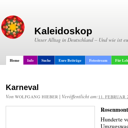
Kaleidoskop
Unser Alltag in Deutschland – Und wie ist e
Home
Info
Suche
Eure Beiträge
Fotostream
Für Leh
Karneval
Von
|
Veröffentlicht am:
WOLFGANG HIEBER
11. FEBRUAR 
Rosenmont
Hunderte v
Umzugswa