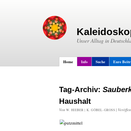
Kaleidosko
Unser Alltag in Deutschl
Home
Info
Suche
Eure Beit
Tag-Archiv:
Sauberk
Haushalt
Von
|
Veröffen
W. HIEBER | K. GÖBEL-GROSS