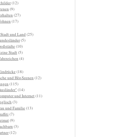
childer
(12)
zenen
(9)
erhalten
(27)
ohnen
(17)
 Stadt und Land
(25)
undesländer
(5)
roßstädte
(10)
eine Stadt
(5)
ahrzeichen
(4)
Eindrücke
(18)
sche und Hör-Szenen
(12)
ngen
(115)
Ausländer"
(14)
omputer und Internet
(11)
nglisch
(3)
rau und Familie
(13)
affiti
(7)
eimat
(9)
achbarn
(3)
artner
(12)