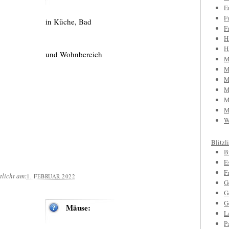
E
F
in Küche, Bad
F
H
H
und Wohnbereich
M
M
M
M
M
M
W
Blitzl
B
E
F
tlicht am:
1. FEBRUAR 2022
G
G
G
Mäuse:
L
P