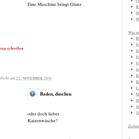
O
Eine Maschine bringt Glanz
R
S
W
Was mi
B
F
rag schreiben
F
F
F
J
K
tlicht am:
22. NOVEMBER 2016
K
L
Baden, duschen
M
M
S
V
oder doch lieber
Katzenwäsche?
Zeitre