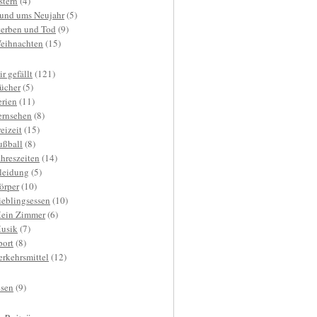
stern
(4)
und ums Neujahr
(5)
terben und Tod
(9)
eihnachten
(15)
r gefällt
(121)
ücher
(5)
erien
(11)
ernsehen
(8)
reizeit
(15)
ußball
(8)
ahreszeiten
(14)
leidung
(5)
örper
(10)
ieblingsessen
(10)
ein Zimmer
(6)
usik
(7)
port
(8)
erkehrsmittel
(12)
isen
(9)