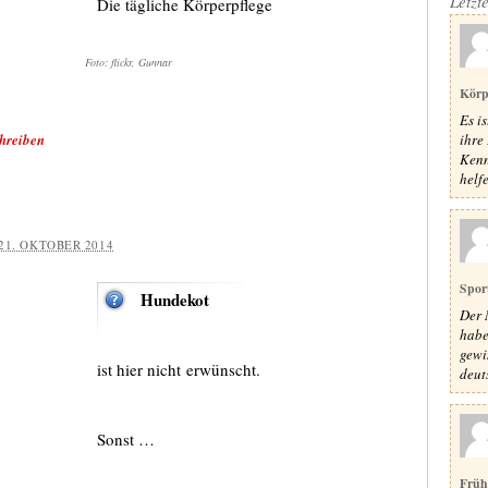
Letzt
Die tägliche Körperpflege
Foto: flickr, Gunnar
Körp
Es i
ihre 
hreiben
Kenn
helfe
21. OKTOBER 2014
Spor
Hundekot
Der 
habe
gewi
ist hier nicht erwünscht.
deut
Sonst …
Früh