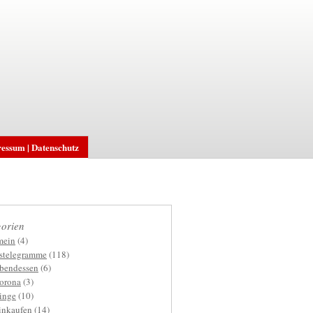
essum | Datenschutz
orien
mein
(4)
gstelegramme
(118)
bendessen
(6)
orona
(3)
inge
(10)
inkaufen
(14)