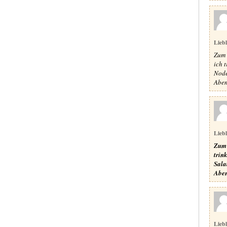
Lieb
Zum 
ich 
Node
Aben
Lieb
Zum 
trin
Sala
Aben
Lieb