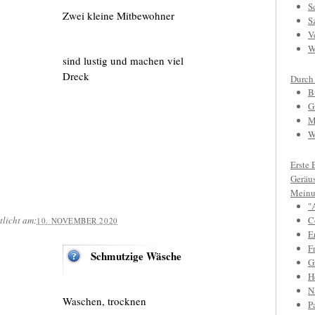
S
Zwei kleine Mitbewohner
S
V
W
sind lustig und machen viel
Dreck
Durch
B
G
M
W
Erste 
Geräu
Meinu
"
tlicht am:
C
10. NOVEMBER 2020
E
F
Schmutzige Wäsche
Gr
H
N
Waschen, trocknen
P