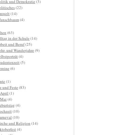
olitik und Demokratie
(3)
olitisches
(22)
mwelt
(14)
unschbaum
(4)
hen
(63)
lltag in der Schule
(14)
rbeit und Beruf
(25)
ehr- und Wanderjahre
(9)
elbstporträt
(4)
tudentenzeit
(5)
ereine
(6)
nte
(1)
e und Feste
(83)
.April
(1)
.Mai
(4)
eburtstag
(4)
ochzeit
(10)
arneval
(10)
irche und Religion
(14)
ktoberfest
(4)