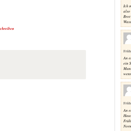
Ich 
also
Brot
Wass
schreiben
Früh
An e
ein 
Manc
wenn 
Früh
An e
Haus
Früh
Norm