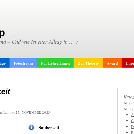
p
and – Und wie ist euer Alltag in … ?
räge
Fotostream
Für LehrerInnen
Zur Theorie
Award
Impr
eit
Kateg
Allge
Allta
tlicht am:
25. NOVEMBER 2025
A
C
D
Sauberkeit
E