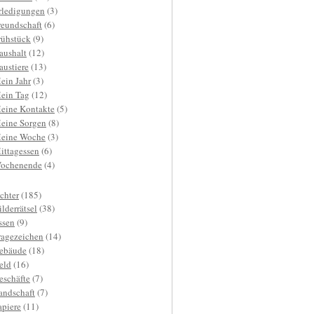
rledigungen
(3)
reundschaft
(6)
rühstück
(9)
aushalt
(12)
austiere
(13)
ein Jahr
(3)
ein Tag
(12)
eine Kontakte
(5)
eine Sorgen
(8)
eine Woche
(3)
ittagessen
(6)
ochenende
(4)
ichter
(185)
ilderrätsel
(38)
ssen
(9)
ragezeichen
(14)
ebäude
(18)
eld
(16)
eschäfte
(7)
andschaft
(7)
apiere
(11)