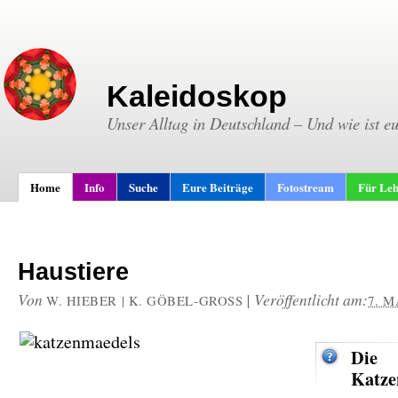
Kaleidoskop
Unser Alltag in Deutschland – Und wie ist e
Home
Info
Suche
Eure Beiträge
Fotostream
Für Leh
Haustiere
Von
|
Veröffentlicht am:
W. HIEBER | K. GÖBEL-GROSS
7. M
Die
Katze