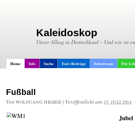
Kaleidoskop
Unser Alltag in Deutschland – Und wie ist e
Home
Info
Suche
Eure Beiträge
Fotostream
Für Leh
Fußball
Von
|
Veröffentlicht am:
WOLFGANG HIEBER
15. JULI 2014
Jubel