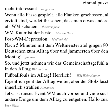
einmal puzz
recht interessant
un.ge.nau.
Wenn alle Pässe gespielt, alle Flanken geschossen, a
erzielt sind, werdet ihr sehen, dass man etwas ander
als WM schauen
thorsten firius
WM-Kater ist der beste
Marion Horn
Post-WM-Depression
Medienheld
Nach 5 Minuten mit dem Weltmeistertitel gingen 9
Deutschen zum Alltag über und jammerten über d
Montag!
guehart
So, und jetzt nehmen wir das Gemeinschaftsgefühl a
in den Alltag
Weltmeister
Fußballfouls im Alltag! Herrlich!
WM Wohnzimmer
Eigentlich geht der Alltag weiter, aber der Stolz läss
innerlich strahlen
Alexandra
Jetzt ist dieses Event WM auch vorbei und viele such
andere Dinge um dem Alltag zu entgehen. Hallo 
Uwe Wirtz