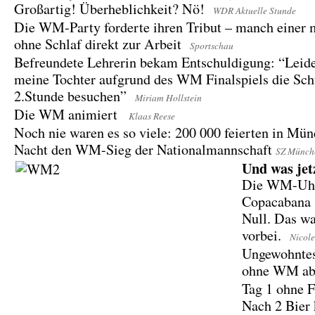
Großartig! Überheblichkeit? Nö!
WDR Aktuelle Stunde
Die WM-Party forderte ihren Tribut – manch einer 
ohne Schlaf direkt zur Arbeit
Sportschau
Befreundete Lehrerin bekam Entschuldigung: “Leide
meine Tochter aufgrund des WM Finalspiels die Schu
2.Stunde besuchen”
Miriam Hollstein
Die WM animiert
Klaas Reese
Noch nie waren es so viele: 200 000 feierten in Mün
Nacht den WM-Sieg der Nationalmannschaft
SZ Münch
Und was jet
Die WM-Uhr
Copacabana s
Null. Das war
vorbei.
Nicol
Ungewohntes
ohne WM a
Tag 1 ohne 
Nach 2 Bier 