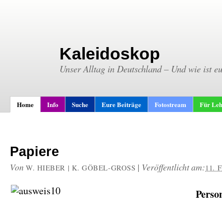
Kaleidoskop
Unser Alltag in Deutschland – Und wie ist e
Home
Info
Suche
Eure Beiträge
Fotostream
Für Leh
Papiere
Von
|
Veröffentlicht am:
W. HIEBER | K. GÖBEL-GROSS
11. 
Perso