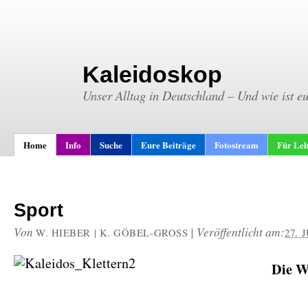
Kaleidoskop
Unser Alltag in Deutschland – Und wie ist e
Home
Info
Suche
Eure Beiträge
Fotostream
Für Leh
Sport
Von
|
Veröffentlicht am:
W. HIEBER | K. GÖBEL-GROSS
27. 
Die W