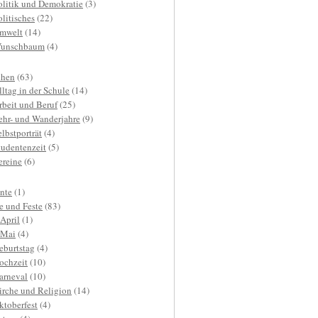
olitik und Demokratie
(3)
olitisches
(22)
mwelt
(14)
unschbaum
(4)
hen
(63)
lltag in der Schule
(14)
rbeit und Beruf
(25)
ehr- und Wanderjahre
(9)
elbstporträt
(4)
tudentenzeit
(5)
ereine
(6)
nte
(1)
e und Feste
(83)
.April
(1)
.Mai
(4)
eburtstag
(4)
ochzeit
(10)
arneval
(10)
irche und Religion
(14)
ktoberfest
(4)