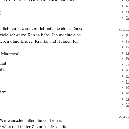
O
R
S
k)
W
rlicht zu bewundern. Ich möchte ein schönes
Was mi
viele schwarze Katzen habe. Ich möchte eine
B
Leben ohne Kriege, Kranke und Hunger. Ich
F
F
F
a Minarova)
F
sind
J
lle.
K
K
L
M
iert
M
S
V
Zeitre
Wir wunschen allen,die wir lieben,
werden und in der Zukunft müssen die