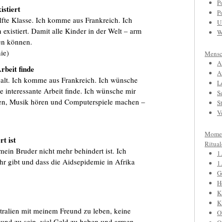
P
stiert
P
lfte Klasse. Ich komme aus Frankreich. Ich
U
xistiert. Damit alle Kinder in der Welt – arm
W
en können.
hie)
Mensc
A
rbeit finde
A
 alt. Ich komme aus Frankreich. Ich wünsche
L
ne interessante Arbeit finde. Ich wünsche mir
S
ben, Musik hören und Computerspiele machen –
S
V
Mome
t ist
Ritual
mein Bruder nicht mehr behindert ist. Ich
1
hr gibt und dass die Aidsepidemie in Afrika
1
G
)
H
K
K
tralien mit meinem Freund zu leben, keine
O
und zu sein, viel Geld zu haben und armen