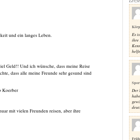
Letzt
Körp
Es i
keit und ein langes Leben.
ihre 
Kenn
helfe
viel Geld!! Und ich wünsche, dass meine Reise
chte, dass alle meine Freunde sehr gesund sind
Spor
p Koerber
Der 
habe
gewi
deut
ar mit vielen Freunden reisen, aber ihre
Früh