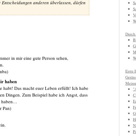
die Entscheidungen anderen überlassen, dürfen
S
S
V
W
Durch
B
G
M
mmer in mir eine gute Person sehen,
W
m.
umba)
Erste 
Geräu
ir haben
Meinu
he habt! Das macht euer Leben erfüllt! Ich habe
"
len Dingen. Zum Beispiel habe ich Angst, dass
C
ir haben…
E
F
er Pan)
Gr
H
ein.
N
)
P