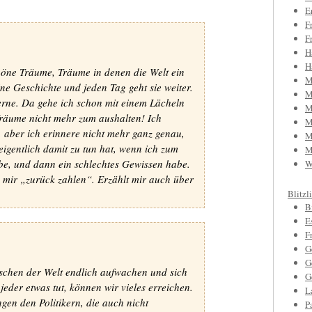
E
F
F
H
H
höne Träume, Träume in denen die Welt ein
M
ine Geschichte und jeden Tag geht sie weiter.
M
erne. Da gehe ich schon mit einem Lächeln
M
Träume nicht mehr zum aushalten! Ich
M
 aber ich erinnere nicht mehr ganz genau,
M
 eigentlich damit zu tun hat, wenn ich zum
M
be, und dann ein schlechtes Gewissen habe.
W
s mir „zurück zahlen“. Erzählt mir auch über
Blitzl
B
E
F
G
G
schen der Welt endlich aufwachen und sich
G
der etwas tut, können wir vieles erreichen.
L
gen den Politikern, die auch nicht
P