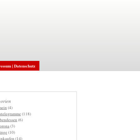
essum | Datenschutz
orien
mein
(4)
gstelegramme
(118)
bendessen
(6)
orona
(3)
inge
(10)
inkaufen
(14)