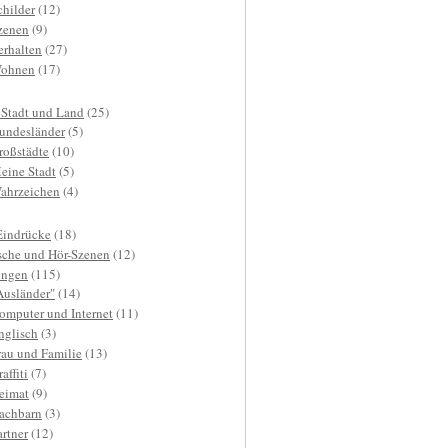
childer
(12)
zenen
(9)
erhalten
(27)
ohnen
(17)
 Stadt und Land
(25)
undesländer
(5)
roßstädte
(10)
eine Stadt
(5)
ahrzeichen
(4)
Eindrücke
(18)
sche und Hör-Szenen
(12)
ngen
(115)
Ausländer"
(14)
omputer und Internet
(11)
nglisch
(3)
rau und Familie
(13)
affiti
(7)
eimat
(9)
achbarn
(3)
artner
(12)