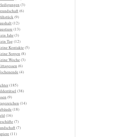
rledigungen
(3)
reundschaft
(6)
rühstück
(9)
aushalt
(12)
austiere
(13)
ein Jahr
(3)
ein Tag
(12)
eine Kontakte
(5)
eine Sorgen
(8)
eine Woche
(3)
ittagessen
(6)
ochenende
(4)
ichter
(185)
ilderrätsel
(38)
ssen
(9)
ragezeichen
(14)
ebäude
(18)
eld
(16)
eschäfte
(7)
andschaft
(7)
apiere
(11)