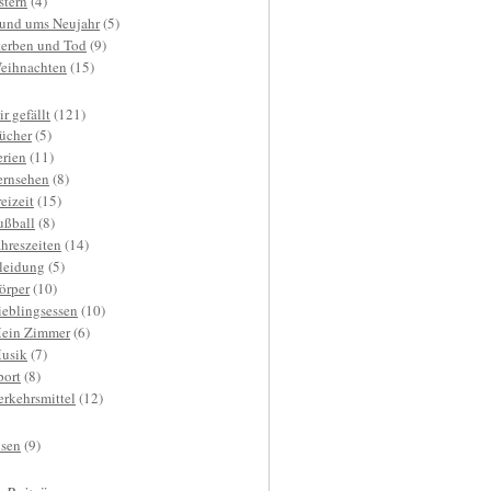
stern
(4)
und ums Neujahr
(5)
terben und Tod
(9)
eihnachten
(15)
r gefällt
(121)
ücher
(5)
erien
(11)
ernsehen
(8)
reizeit
(15)
ußball
(8)
ahreszeiten
(14)
leidung
(5)
örper
(10)
ieblingsessen
(10)
ein Zimmer
(6)
usik
(7)
port
(8)
erkehrsmittel
(12)
isen
(9)