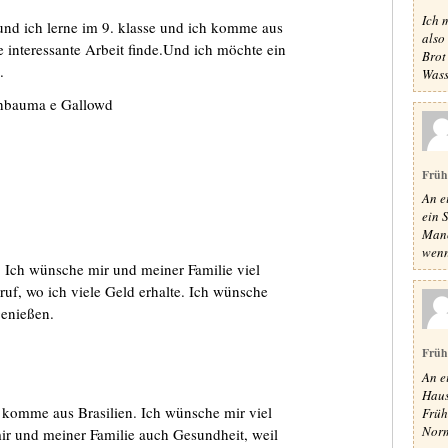
Ich 
 und ich lerne im 9. klasse und ich komme aus
also
e interessante Arbeit finde.Und ich möchte ein
Brot
.
Wass
hbauma e Gallowd
Früh
An e
ein 
Manc
wenn 
. Ich wünsche mir und meiner Familie viel
uf, wo ich viele Geld erhalte. Ich wünsche
enießen.
Früh
An e
Haus
d komme aus Brasilien. Ich wünsche mir viel
Früh
Norm
ir und meiner Familie auch Gesundheit, weil