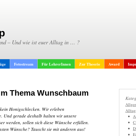
p
and – Und wie ist euer Alltag in … ?
räge
Fotostream
Für LehrerInnen
Zur Theorie
Award
Impr
zum Thema Wunschbaum
Kateg
Allge
 kein Honigschlecken. Wir erleben
Allta
e. Und gerade deshalb halten wir unsere
A
er werden, sollen sich diese Wünsche erfüllen.
C
D
chsten Wünsche? Tauscht sie mit anderen aus!
E