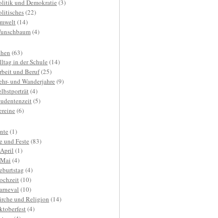
olitik und Demokratie
(3)
olitisches
(22)
mwelt
(14)
unschbaum
(4)
hen
(63)
lltag in der Schule
(14)
rbeit und Beruf
(25)
ehr- und Wanderjahre
(9)
elbstporträt
(4)
tudentenzeit
(5)
ereine
(6)
nte
(1)
e und Feste
(83)
.April
(1)
.Mai
(4)
eburtstag
(4)
ochzeit
(10)
arneval
(10)
irche und Religion
(14)
ktoberfest
(4)