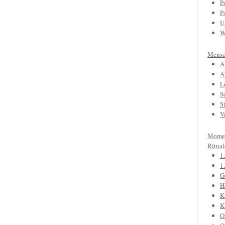
P
P
U
W
Mensc
A
A
L
S
S
V
Mome
Ritual
1
1
G
H
K
K
O