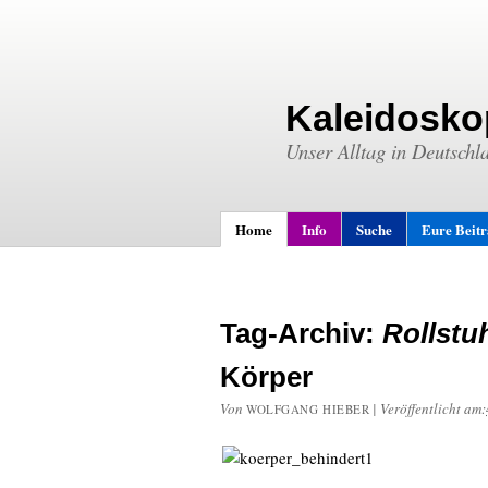
Kaleidosko
Unser Alltag in Deutschl
Home
Info
Suche
Eure Beit
Tag-Archiv:
Rollstu
Körper
Von
|
Veröffentlicht am:
WOLFGANG HIEBER