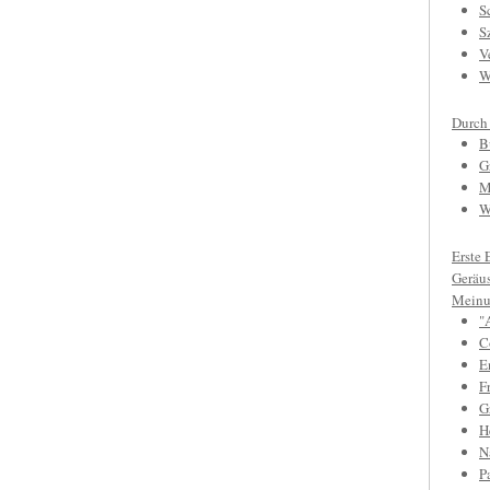
S
S
V
W
Durch
B
G
M
W
Erste 
Geräu
Meinu
"
C
E
F
Gr
H
N
P