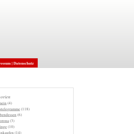
essum | Datenschutz
orien
mein
(4)
gstelegramme
(118)
bendessen
(6)
orona
(3)
inge
(10)
inkaufen
(14)