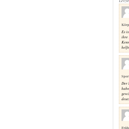
Letzt
Körp
Es i
ihre 
Kenn
helfe
Spor
Der 
habe
gewi
deut
Früh