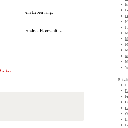
E
F
ein Leben lang.
F
H
H
Andrea H. erzählt …
M
M
M
M
M
M
W
hreiben
Blitzl
B
E
F
G
G
G
L
P