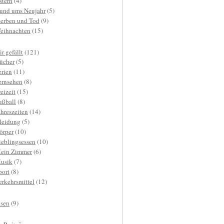
stern
(4)
und ums Neujahr
(5)
terben und Tod
(9)
eihnachten
(15)
r gefällt
(121)
ücher
(5)
erien
(11)
ernsehen
(8)
reizeit
(15)
ußball
(8)
ahreszeiten
(14)
leidung
(5)
örper
(10)
ieblingsessen
(10)
ein Zimmer
(6)
usik
(7)
port
(8)
erkehrsmittel
(12)
isen
(9)