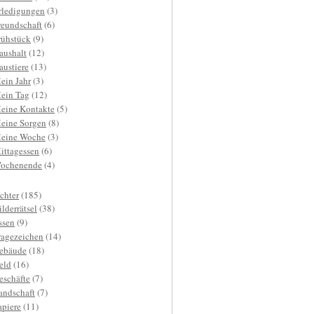
rledigungen
(3)
reundschaft
(6)
rühstück
(9)
aushalt
(12)
austiere
(13)
ein Jahr
(3)
ein Tag
(12)
eine Kontakte
(5)
eine Sorgen
(8)
eine Woche
(3)
ittagessen
(6)
ochenende
(4)
ichter
(185)
ilderrätsel
(38)
ssen
(9)
ragezeichen
(14)
ebäude
(18)
eld
(16)
eschäfte
(7)
andschaft
(7)
apiere
(11)