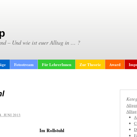
p
and – Und wie ist euer Alltag in … ?
räge
Fotostream
Für LehrerInnen
Zur Theorie
Award
Impr
hl
Kateg
Allge
Allta
4. JUNI 2013
A
C
D
Im Rollstuhl
E