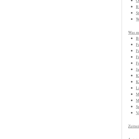
O
R
S
W
Was mi
B
F
F
F
F
J
K
K
L
M
M
S
V
Zeitre