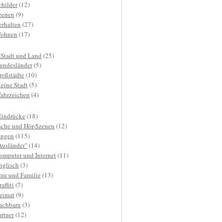
childer
(12)
zenen
(9)
erhalten
(27)
ohnen
(17)
 Stadt und Land
(25)
undesländer
(5)
roßstädte
(10)
eine Stadt
(5)
ahrzeichen
(4)
Eindrücke
(18)
sche und Hör-Szenen
(12)
ngen
(115)
Ausländer"
(14)
omputer und Internet
(11)
nglisch
(3)
rau und Familie
(13)
affiti
(7)
eimat
(9)
achbarn
(3)
artner
(12)