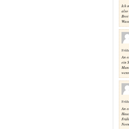
Ich 
also
Brot
Wass
Früh
An e
ein 
Manc
wenn 
Früh
An e
Haus
Früh
Norm