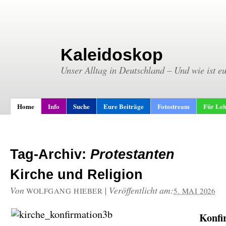
Kaleidoskop
Unser Alltag in Deutschland – Und wie ist e
Home
Info
Suche
Eure Beiträge
Fotostream
Für Leh
Tag-Archiv:
Protestanten
Kirche und Religion
Von
|
Veröffentlicht am:
WOLFGANG HIEBER
5. MAI 2026
Konfi