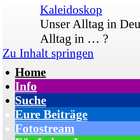
Kaleidoskop
Unser Alltag in Deu
Alltag in … ?
Zu Inhalt springen
Home
Info
Suche
Eure Beiträge
Fotostream