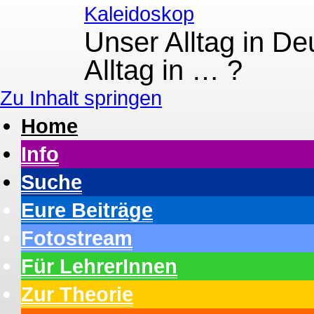
Kaleidoskop
Unser Alltag in De
Alltag in … ?
Zu Inhalt springen
Home
Info
Suche
Eure Beiträge
Fotostream
Für LehrerInnen
Zur Theorie