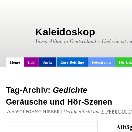
Kaleidoskop
Unser Alltag in Deutschland – Und wie ist e
Home
Info
Suche
Eure Beiträge
Fotostream
Für Leh
Tag-Archiv:
Gedichte
Geräusche und Hör-Szenen
Von
|
Veröffentlicht am:
WOLFGANG HIEBER
3. FEBRUAR 2
Alltäg