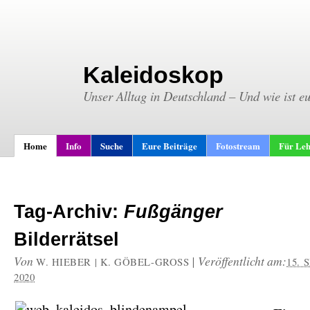
Kaleidoskop
Unser Alltag in Deutschland – Und wie ist e
Home
Info
Suche
Eure Beiträge
Fotostream
Für Leh
Tag-Archiv:
Fußgänger
Bilderrätsel
Von
|
Veröffentlicht am:
W. HIEBER | K. GÖBEL-GROSS
15.
2020