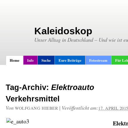
Kaleidoskop
Unser Alltag in Deutschland – Und wie ist e
Home
Info
Suche
Eure Beiträge
Fotostream
Für Leh
Tag-Archiv:
Elektroauto
Verkehrsmittel
Von
|
Veröffentlicht am:
WOLFGANG HIEBER
17. APRIL 201
Elekt