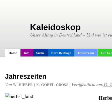
Kaleidoskop
Unser Alltag in Deutschland – Und wie ist e
Home
Info
Suche
Eure Beiträge
Fotostream
Für Leh
Jahreszeiten
Von
|
Veröffentlicht am:
W. HIEBER | K. GÖBEL-GROSS
17. 
Herbs