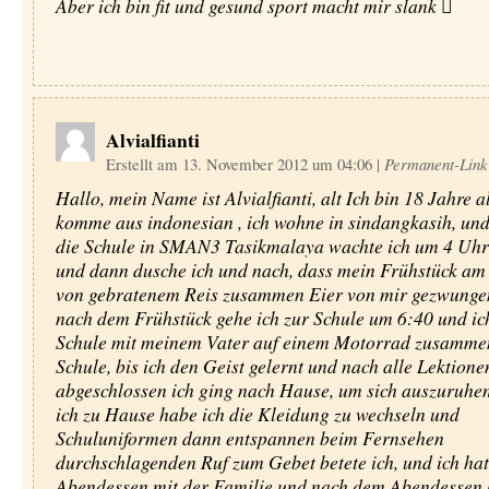
Aber ich bin fit und gesund sport macht mir slank 
Alvialfianti
Erstellt am 13. November 2012 um 04:06
|
Permanent-Link
Hallo, mein Name ist Alvialfianti, alt Ich bin 18 Jahre al
komme aus indonesian , ich wohne in sindangkasih, und 
die Schule in SMAN3 Tasikmalaya wachte ich um 4 Uh
und dann dusche ich und nach, dass mein Frühstück a
von gebratenem Reis zusammen Eier von mir gezwungen
nach dem Frühstück gehe ich zur Schule um 6:40 und ic
Schule mit meinem Vater auf einem Motorrad zusamme
Schule, bis ich den Geist gelernt und nach alle Lektione
abgeschlossen ich ging nach Hause, um sich auszuruhe
ich zu Hause habe ich die Kleidung zu wechseln und
Schuluniformen dann entspannen beim Fernsehen
durchschlagenden Ruf zum Gebet betete ich, und ich hat
Abendessen mit der Familie und nach dem Abendessen b