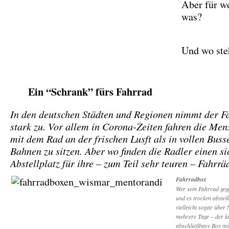
Aber für w
was?
Und wo ste
Ein “Schrank” fürs Fahrrad
In den deutschen Städten und Regionen nimmt der F
stark zu. Vor allem in Corona-Zeiten fahren die Men
mit dem Rad an der frischen Lusft als in vollen Buss
Bahnen zu sitzen. Aber wo finden die Radler einen si
Abstellplatz für ihre – zum Teil sehr teuren – Fahrrä
Fahrradbox
Wer sein Fahrrad geg
und es trocken abstel
vielleicht sogar über 
mehrere Tage – der k
abschließbare Box mi