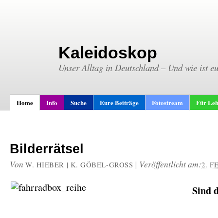
Kaleidoskop
Unser Alltag in Deutschland – Und wie ist e
Home
Info
Suche
Eure Beiträge
Fotostream
Für Leh
Bilderrätsel
Von
|
Veröffentlicht am:
W. HIEBER | K. GÖBEL-GROSS
2. F
Sind 