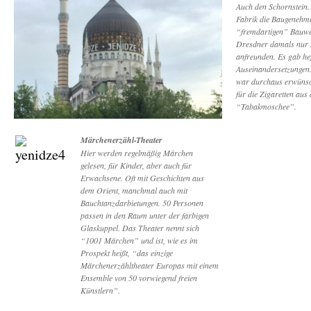
Auch den Schornstein. 
Fabrik die Baugenehm
“fremdartigen” Bauwer
Dresdner damals nur
anfreunden. Es gab hef
Auseinandersetzungen. 
war durchaus erwünsc
für die Zigaretten aus 
“Tabakmoschee”.
Märchenerzähl-Theater
Hier werden regelmäßig Märchen
gelesen, für Kinder, aber auch für
Erwachsene. Oft mit Geschichten aus
dem Orient, manchmal auch mit
Bauchtanzdarbietungen. 50 Personen
passen in den Raum unter der farbigen
Glaskuppel. Das Theater nennt sich
“1001 Märchen” und ist, wie es im
Prospekt heißt, “das einzige
Märchenerzähltheater Europas mit einem
Ensemble von 50 vorwiegend freien
Künstlern”.