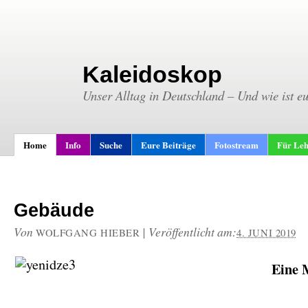
Kaleidoskop
Unser Alltag in Deutschland – Und wie ist e
Home
Info
Suche
Eure Beiträge
Fotostream
Für Leh
Gebäude
Von
|
Veröffentlicht am:
WOLFGANG HIEBER
4. JUNI 2019
Eine 