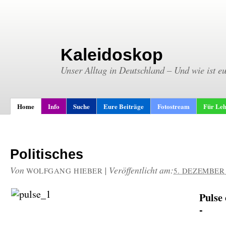
Kaleidoskop
Unser Alltag in Deutschland – Und wie ist e
Home
Info
Suche
Eure Beiträge
Fotostream
Für Leh
Politisches
Von
|
Veröffentlicht am:
WOLFGANG HIEBER
5. DEZEMBER 
Pulse
-