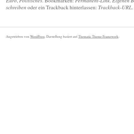
Euro
Politisches
Permanent-Link
Eigenen B
,
. Bookmarken:
.
schreiben
Trackback-URL
oder ein Trackback hinterlassen:
.
Angetrieben von
WordPress
. Darstellung basiert auf
Thematic Theme Framework
.