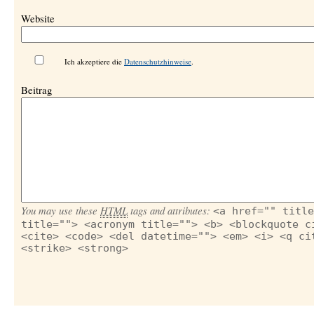
Website
Ich akzeptiere die
Datenschutzhinweise
.
Beitrag
You may use these
HTML
tags and attributes:
<a href="" title
title=""> <acronym title=""> <b> <blockquote c
<cite> <code> <del datetime=""> <em> <i> <q ci
<strike> <strong>