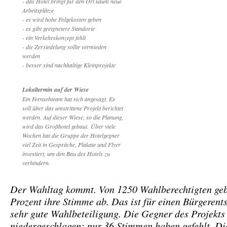
- das Hotel bringt für den Ort kaum neue
Arbeitsplätze
- es wird hohe Folgekosten geben
- es gibt geeignetere Standorte
- ein Verkehrskonzept fehlt
- die Zersiedelung sollte vermieden
werden
- besser sind nachhaltige Kleinprojekte
Lokaltermin auf der Wiese
Ein Fernsehteam hat sich angesagt. Es
soll über das umstrittene Projekt berichtet
werden. Auf dieser Wiese, so die Planung,
wird das Großhotel gebaut. Über viele
Wochen hat die Gruppe der Hotelgegner
viel Zeit in Gespräche, Plakate und Flyer
investiert, um den Bau des Hotels zu
verhindern.
Der Wahltag kommt. Von 1250 Wahlberechtigten ge
Prozent ihre Stimme ab. Das ist für einen Bürgerent
sehr gute Wahlbeteiligung. Die Gegner des Projekts
niedergeschlagen: nur 36 Stimmen haben gefehlt. Di