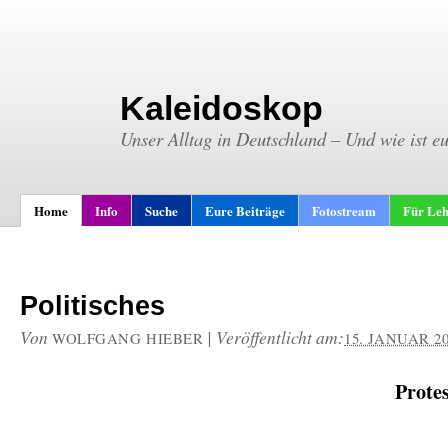
Kaleidoskop
Unser Alltag in Deutschland – Und wie ist e
Home
Info
Suche
Eure Beiträge
Fotostream
Für Leh
Politisches
Von
|
Veröffentlicht am:
WOLFGANG HIEBER
15. JANUAR 2
Prote