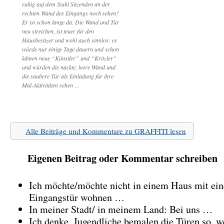
ruhig auf dem Stuhl Sitzenden an der
rechten Wand des Eingangs noch sehen?
Er ist schon lange da. Die Wand und Tür
neu streichen, ist teuer für den
Hausbesitzer und wohl auch sinnlos: es
würde nur einige Tage dauern und schon
kämen neue “Künstler” und “Kritzler”
und würden die nackte, leere Wand und
die saubere Tür als Einladung für ihre
Mal-Aktivitäten sehen …
Alle Beiträge und Kommentare zu GRAFFITI lesen
Eigenen Beitrag oder Kommentar schreiben
Ich möchte/möchte nicht in einem Haus mit ein
Eingangstür wohnen …
In meiner Stadt/ in meinem Land: Bei uns …
Ich denke, Jugendliche bemalen die Türen so, 