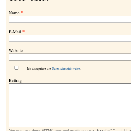
*
Name
*
E-Mail
Website
Ich akzeptiere die
Datenschutzhinweise
.
Beitrag
You may use these
HTML
tags and attributes:
<a href="" title