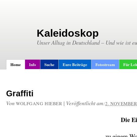
Kaleidoskop
Unser Alltag in Deutschland – Und wie ist e
Home
Info
Suche
Eure Beiträge
Fotostream
Für Leh
Graffiti
Von
|
Veröffentlicht am:
WOLFGANG HIEBER
2. NOVEMBER
Die E
zu einem W