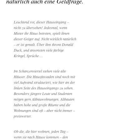
natürlich auch eine Geldfrage.
Leuchtend rot, dieser Hauseingang –
nicht zu übersehen! Jedesmal, wenn
Mieter ihr Haus betreten, spielt ihnen
dieser Geiger auf. Nicht wirklich natürlich
– er ist gemalt. Über ihm thront Donald
Duck, und ansonsten viele farbige
Kringel, Sprüche …
Im Schanzenviertel stehen viele alte
Häuser. Die Hausfassaden sind noch mit
viel Aufwand strukturiert, wie hier an der
linken Seite des Hauseingangs zu sehen.
Besonders jüngere Leute und Studenten
mögen gern Altbauwohnungen. Altbauten
haben hohe und große Räume und die
Wohnungen sind oft – aber nicht immer –
preiswerter.
Ob die, die hier wohnen, jeden Tag –
wenn sie nach Hause kommen – den