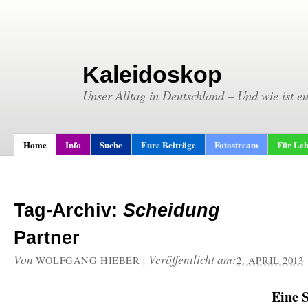
Kaleidoskop
Unser Alltag in Deutschland – Und wie ist e
Home
Info
Suche
Eure Beiträge
Fotostream
Für Leh
Tag-Archiv:
Scheidung
Partner
Von
|
Veröffentlicht am:
WOLFGANG HIEBER
2. APRIL 2013
Eine 