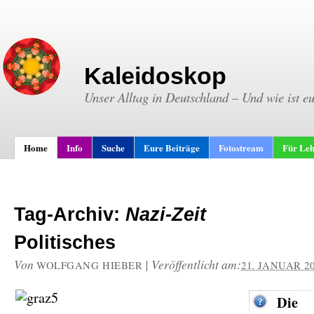
Kaleidoskop
Unser Alltag in Deutschland – Und wie ist e
Home
Info
Suche
Eure Beiträge
Fotostream
Für Leh
Tag-Archiv:
Nazi-Zeit
Politisches
Von
|
Veröffentlicht am:
WOLFGANG HIEBER
21. JANUAR 2
Die