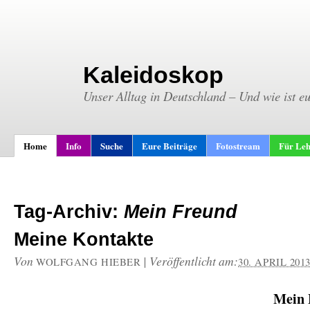
Kaleidoskop
Unser Alltag in Deutschland – Und wie ist e
Home
Info
Suche
Eure Beiträge
Fotostream
Für Leh
Tag-Archiv:
Mein Freund
Meine Kontakte
Von
|
Veröffentlicht am:
WOLFGANG HIEBER
30. APRIL 201
Mein 