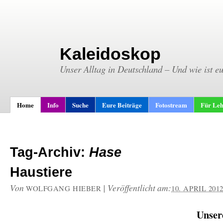
Kaleidoskop
Unser Alltag in Deutschland – Und wie ist e
Home
Info
Suche
Eure Beiträge
Fotostream
Für Leh
Tag-Archiv:
Hase
Haustiere
Von
|
Veröffentlicht am:
WOLFGANG HIEBER
10. APRIL 201
Unser