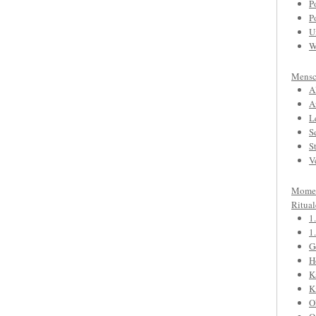
P
P
U
W
Mensc
A
A
L
S
S
V
Mome
Ritual
1
1
G
H
K
K
O