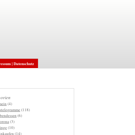
essum | Datenschutz
orien
mein
(4)
gstelegramme
(118)
bendessen
(6)
orona
(3)
inge
(10)
inkaufen
(14)