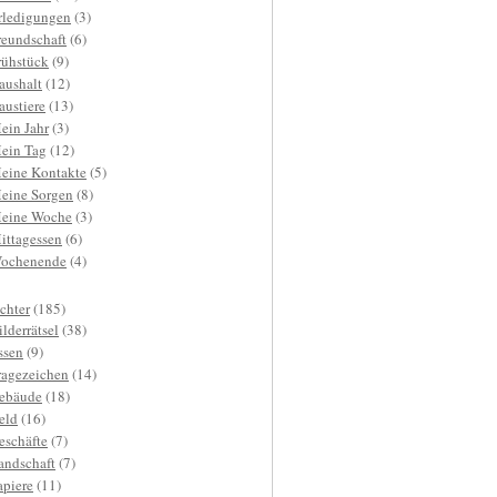
rledigungen
(3)
reundschaft
(6)
rühstück
(9)
aushalt
(12)
austiere
(13)
ein Jahr
(3)
ein Tag
(12)
eine Kontakte
(5)
eine Sorgen
(8)
eine Woche
(3)
ittagessen
(6)
ochenende
(4)
ichter
(185)
ilderrätsel
(38)
ssen
(9)
ragezeichen
(14)
ebäude
(18)
eld
(16)
eschäfte
(7)
andschaft
(7)
apiere
(11)