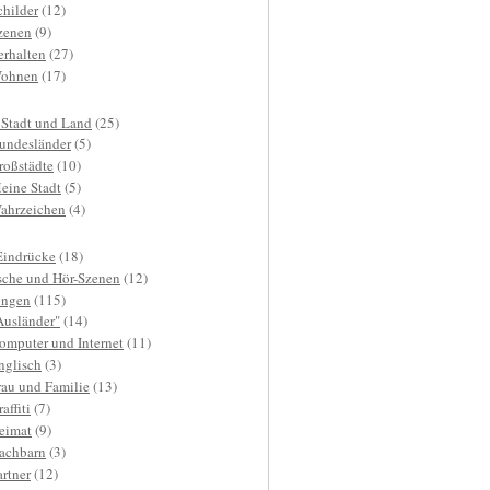
childer
(12)
zenen
(9)
erhalten
(27)
ohnen
(17)
 Stadt und Land
(25)
undesländer
(5)
roßstädte
(10)
eine Stadt
(5)
ahrzeichen
(4)
Eindrücke
(18)
sche und Hör-Szenen
(12)
ngen
(115)
Ausländer"
(14)
omputer und Internet
(11)
nglisch
(3)
rau und Familie
(13)
affiti
(7)
eimat
(9)
achbarn
(3)
artner
(12)