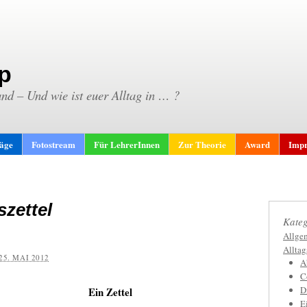
p
and – Und wie ist euer Alltag in … ?
räge
Fotostream
Für LehrerInnen
Zur Theorie
Award
Impr
szettel
Kateg
Allge
Allta
25. MAI 2012
A
C
D
Ein Zettel
E