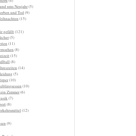
stern
(4)
und ums Neujahr
(5)
terben und Tod
(9)
eihnachten
(15)
r gefällt
(121)
ücher
(5)
erien
(11)
ernsehen
(8)
reizeit
(15)
ußball
(8)
ahreszeiten
(14)
leidung
(5)
örper
(10)
ieblingsessen
(10)
ein Zimmer
(6)
usik
(7)
port
(8)
erkehrsmittel
(12)
isen
(9)