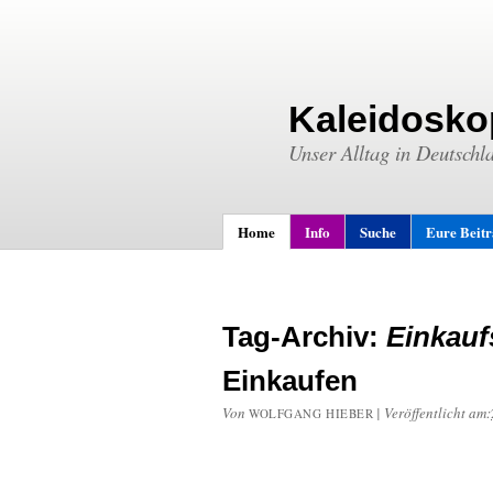
Kaleidosko
Unser Alltag in Deutschl
Home
Info
Suche
Eure Beit
Tag-Archiv:
Einkauf
Einkaufen
Von
|
Veröffentlicht am:
WOLFGANG HIEBER