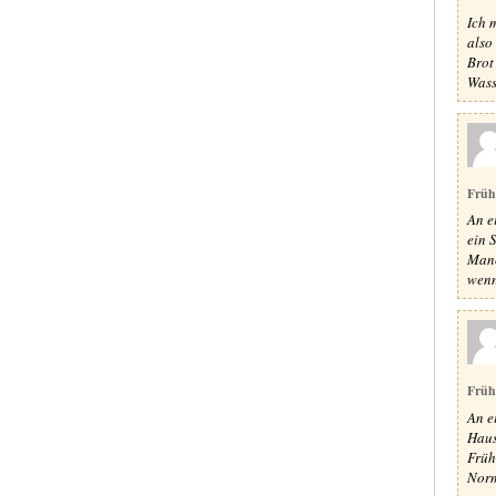
Ich 
also
Brot
Wass
Früh
An e
ein 
Manc
wenn 
Früh
An e
Haus
Früh
Norm