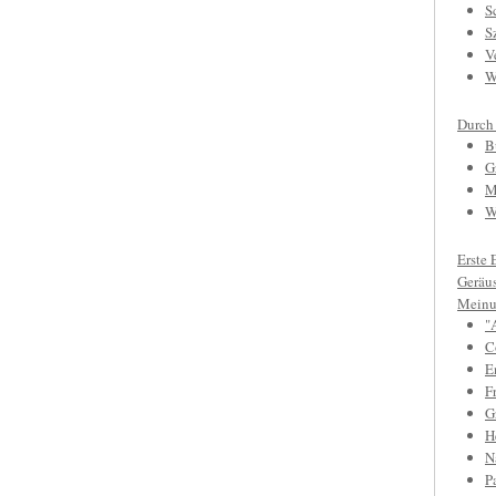
S
S
V
W
Durch
B
G
M
W
Erste 
Geräu
Meinu
"
C
E
F
Gr
H
N
P