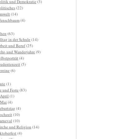
olitik und Demokratie
(3)
olitisches
(22)
mwelt
(14)
unschbaum
(4)
hen
(63)
lltag in der Schule
(14)
rbeit und Beruf
(25)
ehr- und Wanderjahre
(9)
elbstporträt
(4)
tudentenzeit
(5)
ereine
(6)
nte
(1)
e und Feste
(83)
.April
(1)
.Mai
(4)
eburtstag
(4)
ochzeit
(10)
arneval
(10)
irche und Religion
(14)
ktoberfest
(4)