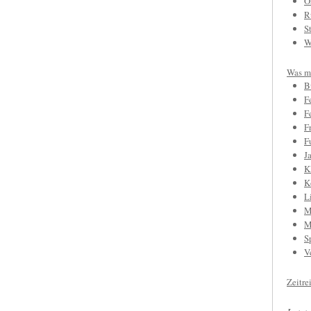
O
R
S
W
Was mi
B
F
F
F
F
J
K
K
L
M
M
S
V
Zeitre