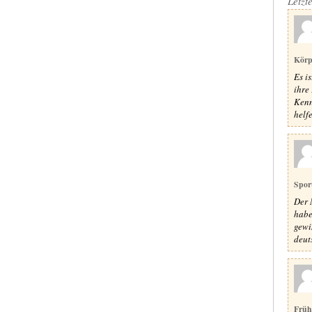
Letzt
Körp
Es i
ihre 
Kenn
helfe
Spor
Der 
habe
gewi
deut
Früh