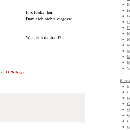
E
F
fürs Einkaufen.
F
Damit ich nichts vergesse.
H
H
M
Was steht da drauf?
M
M
M
M
M
W
en
|
11 Beiträge
Blitzl
B
E
F
G
G
G
L
P