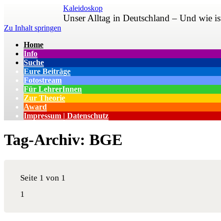
Kaleidoskop
Unser Alltag in Deutschland – Und wie is
Zu Inhalt springen
Home
Info
Suche
Eure Beiträge
Fotostream
Für LehrerInnen
Zur Theorie
Award
Impressum | Datenschutz
Tag-Archiv:
BGE
Seite 1 von 1
1