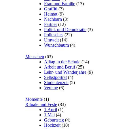
Frau und Familie
(13)
Graffiti
(7)
Heimat
(9)
Nachbarn
(3)
Partner
(12)
Politik und Demokratie
(3)
Politisches
(22)
Umwelt
(14)
Wunschbaum
(4)
Menschen
(63)
Alltag in der Schule
(14)
Arbeit und Beruf
(25)
Lehr- und Wanderjahre
(9)
Selbstporträt
(4)
Studentenzeit
(5)
Vereine
(6)
Momente
(1)
Rituale und Feste
(83)
1.April
(1)
1.Mai
(4)
Geburtstag
(4)
Hochzeit
(10)