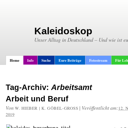
Kaleidoskop
Unser Alltag in Deutschland – Und wie ist e
Home
Info
Suche
Eure Beiträge
Fotostream
Für Leh
Tag-Archiv:
Arbeitsamt
Arbeit und Beruf
Von
|
Veröffentlicht am:
W. HIEBER | K. GÖBEL-GROSS
12.
2019