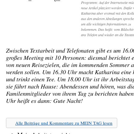
Programm: Auf der Internetseite mü
neue Artikel platziert werden. Dafür
Katharina aber erstmal mit den Koll
aus den anderen Abteilungen spreche
um alle wichtigen Informationen zu
bekommen. Das heißt: vom Bildschi
ans Telefon und wieder an die Tastat
Zwischen Textarbeit und Telefonaten gibt es um 16.0
großes Meeting mit 10 Personen: diesmal berichtet 
von neuen Reisezielen, die im kommenden Sommer 
werden sollen. Um 16.30 Uhr macht Katharina eine 
und trinkt einen Tee. Um 18.00 Uhr ist ihr Arbeitst
sie fährt nach Hause: Abendessen und hören, was di
Familenmitglieder von ihrem Tag zu berichten habe
Uhr heißt es dann: Gute Nacht!
Alle Beiträge und Kommentare zu MEIN TAG lesen