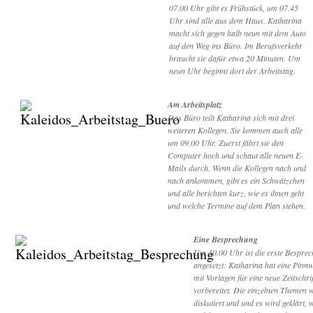
07.00 Uhr gibt es Frühstück, um 07.45
Uhr sind alle aus dem Haus. Katharina
macht sich gegen halb neun mit dem Auto
auf den Weg ins Büro. Im Berufsverkehr
braucht sie dafür etwa 20 Minuten. Um
neun Uhr beginnt dort der Arbeitstag.
Am Arbeitsplatz
Das Büro teilt Katharina sich mit drei
weiteren Kollegen. Sie kommen auch alle
um 09.00 Uhr. Zuerst fährt sie den
Computer hoch und schaut alle neuen E-
Mails durch. Wenn die Kollegen nach und
nach ankommen, gibt es ein Schwätzchen
und alle berichten kurz, wie es ihnen geht
und welche Termine auf dem Plan stehen.
Eine Besprechung
Um 10.00 Uhr ist die erste Bespre
angesetzt: Katharina hat eine Pinn
mit Vorlagen für eine neue Zeitschrif
vorbereitet. Die einzelnen Themen 
diskutiert und und es wird geklärt, 