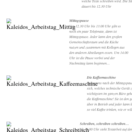
welche Texte schreiben wird. Die Si
dauert bis 12.30 Uhr
Mittagspause
Von 12.30 Uhr bis 13.00 Uhr gibt es
noch ein paar Telefonate, dann ist
Mittagspause. Jeder kann den großen
Gemeinschaftsraum und die Küche
nutzen und zusammen mit Kollegen aus
den anderen Abteilungen essen. Um 14.00
Uhr ist die Pause vorbei und der
Nachmittag kann beginnen…
Die Kaffeemaschine
Spätestens nach der Mittagspaus
sich, welches technische Gerät 
wichtigsten im ganzen Büro gehö
die Kaffemaschine! Sie ist den 
über in Betrieb und jeder kann 
so viel Kaffee trinken, wie er will
Schreiben, schreiben schreiben…
Ab 14.00 Uhr steht Textarbeit auf d