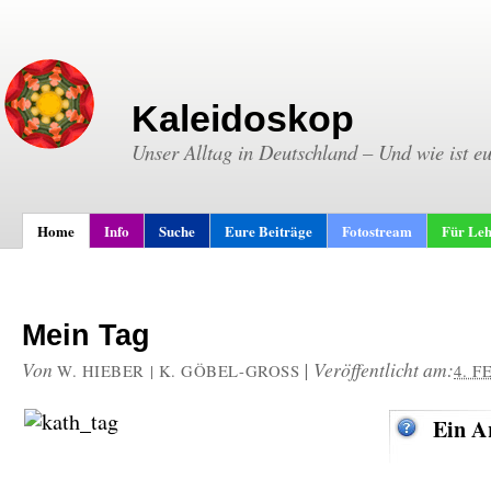
Kaleidoskop
Unser Alltag in Deutschland – Und wie ist e
Home
Info
Suche
Eure Beiträge
Fotostream
Für Leh
Mein Tag
Von
|
Veröffentlicht am:
W. HIEBER | K. GÖBEL-GROSS
4. F
Ein A