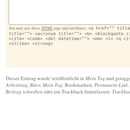
You may use these
HTML
tags and attributes:
<a href="" title
title=""> <acronym title=""> <b> <blockquote c
<cite> <code> <del datetime=""> <em> <i> <q ci
<strike> <strong>
Mein Tag
Dieser Eintrag wurde veröffentlicht in
und getag
Arbeitstag
Büro
Mein Tag
Permanent-Link
,
,
. Bookmarken:
Beitrag schreiben
Trackba
oder ein Trackback hinterlassen: