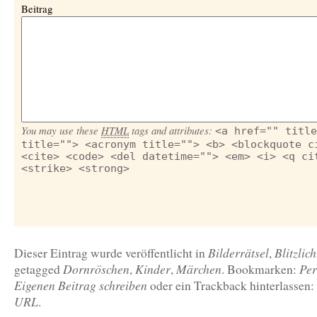
Beitrag
You may use these
HTML
tags and attributes:
<a href="" title
title=""> <acronym title=""> <b> <blockquote c
<cite> <code> <del datetime=""> <em> <i> <q ci
<strike> <strong>
Bilderrätsel
Blitzlich
Dieser Eintrag wurde veröffentlicht in
,
Dornröschen
Kinder
Märchen
Per
getagged
,
,
. Bookmarken:
Eigenen Beitrag schreiben
oder ein Trackback hinterlassen:
URL
.