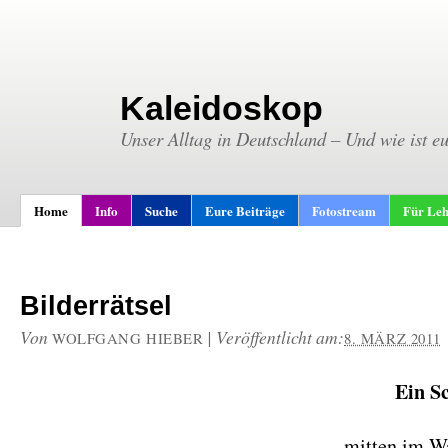
Kaleidoskop
Unser Alltag in Deutschland – Und wie ist e
Home
Info
Suche
Eure Beiträge
Fotostream
Für Leh
Bilderrätsel
Von
|
Veröffentlicht am:
WOLFGANG HIEBER
8. MÄRZ 2011
Ein S
mitten im W