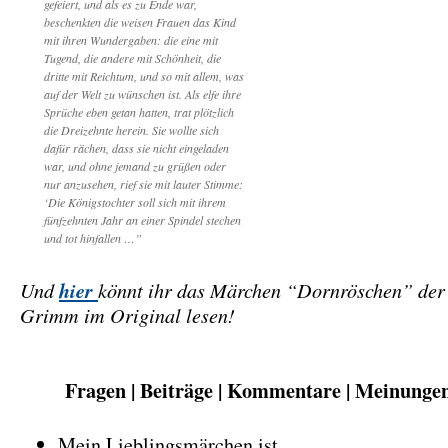
gefeiert, und als es zu Ende war,
beschenkten die weisen Frauen das Kind
mit ihren Wundergaben: die eine mit
Tugend, die andere mit Schönheit, die
dritte mit Reichtum, und so mit allem, was
auf der Welt zu wünschen ist. Als elfe ihre
Sprüche eben getan hatten, trat plötzlich
die Dreizehnte herein. Sie wollte sich
dafür rächen, dass sie nicht eingeladen
war, und ohne jemand zu grüßen oder
nur anzusehen, rief sie mit lauter Stimme:
‘Die Königstochter soll sich mit ihrem
fünfzehnten Jahr an einer Spindel stechen
und tot hinfallen …”
Und
hier
könnt ihr das Märchen “Dornröschen” de
Grimm im Original lesen!
Fragen | Beiträge | Kommentare | Meinunge
Mein Lieblingsmärchen ist …