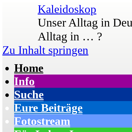
Kaleidoskop
Unser Alltag in Deu
Alltag in … ?
Zu Inhalt springen
Home
Info
Suche
Eure Beiträge
Fotostream