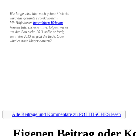
Wie lange wird hier noch gebaut? Wieviel
wird das gesamte Projekt kosten?
Mit Hilfe dieser
interaktiven Webcam
können Interessierte mitverfolgen, wie es
um den Bau steht. 2011 sollte er fertig
sein. Von 2013 ist jetzt die Rede. Oder
wird es noch länger dauern?
Alle Beiträge und Kommentare zu POLITISCHES lesen
Eigenen Beitrag oder K