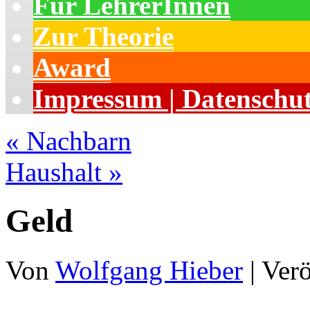
Für LehrerInnen
Zur Theorie
Award
Impressum | Datenschu
«
Nachbarn
Haushalt
»
Geld
Von
Wolfgang Hieber
|
Verö