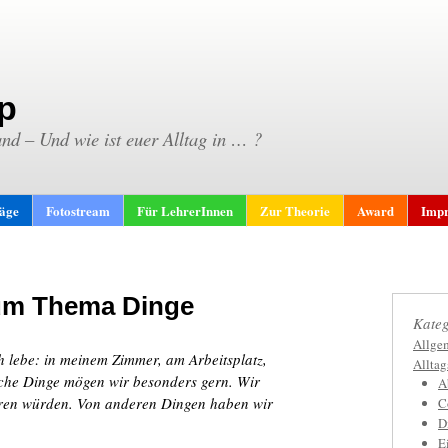
p
and – Und wie ist euer Alltag in … ?
räge
Fotostream
Für LehrerInnen
Zur Theorie
Award
Impr
um Thema Dinge
Kateg
Allge
 lebe: in meinem Zimmer, am Arbeitsplatz,
Allta
anche Dinge mögen wir besonders gern. Wir
A
ieren würden. Von anderen Dingen haben wir
C
D
E