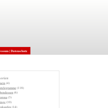
essum | Datenschutz
orien
mein
(4)
gstelegramme
(118)
bendessen
(6)
orona
(3)
inge
(10)
inkaufen
(14)