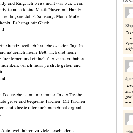
Letzt
andy und Ring. Ich weiss nicht was war, wenn
dy ist auch kleine Musik-Player, mit Handy
ne Lieblingsmodel ist Samsung. Meine Mutter
henkt. Es bringt mir Gluck.
Körp
and
Es i
ihre 
Kenn
ine handz, weil ich brauche es jeden Tag. In
helfe
nd natuerlich meine Bett, Tich und mene
 fuer lernen und einfach fuer spaas yu haben.
indenken, vel ich muss yu shule gehen und
t.
and
Spor
Der 
habe
. Die tasche ist mit mir immer. In der Tasche
gewi
kaufe grose und bequeme Taschen. Mit Taschen
deut
en sind klassic oder auch manchmal orginal.
d
 Auto, weil fahren zu viele ferschiedene
Früh