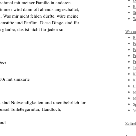
O
chmal mit meiner Familie in anderen
R
immer wird dann oft abends angeschaltet,
S
 Was mir nicht fehlen dürfte, wäre meine
W
enstifte und Parfüm. Diese Dinge sind für
 glaube, das ist nicht für jeden so.
Was mi
B
F
F
F
F
iert
J
K
00i mit simkarte
K
L
M
M
sind Notwendigkeiten und unentbehrlich for
S
ssel,Toilettegarnitur, Handtuch,
V
and
Zeitre