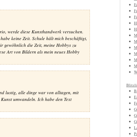
E
F
F
H
H
gorio, werde diese Kunsthandwerk versuchen.
M
 habe keine Zeit. Schule hält mich beschäftigt,
M
r gewöhnlich die Zeit, meine Hobbys zu
M
ese Art von Bildern als mein neues Hobby
M
M
M
W
Blitzl
B
nd lustig, alle dinge war von alltagen, mit
E
in Kunst umwandeln. Ich habe den Text
F
G
G
G
L
P