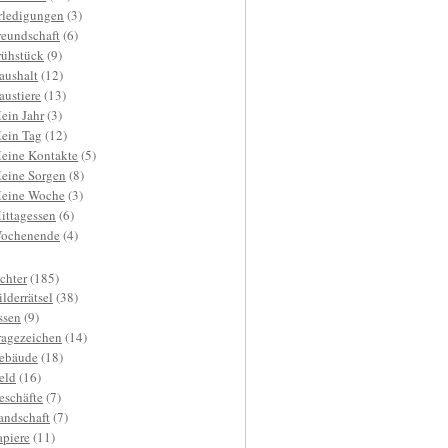
rledigungen
(3)
reundschaft
(6)
rühstück
(9)
aushalt
(12)
austiere
(13)
ein Jahr
(3)
ein Tag
(12)
eine Kontakte
(5)
eine Sorgen
(8)
eine Woche
(3)
ittagessen
(6)
ochenende
(4)
ichter
(185)
ilderrätsel
(38)
ssen
(9)
ragezeichen
(14)
ebäude
(18)
eld
(16)
eschäfte
(7)
andschaft
(7)
apiere
(11)