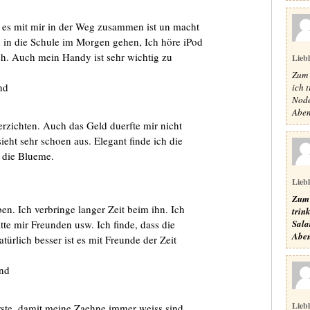
il es mit mir in der Weg zusammen ist un macht
 in die Schule im Morgen gehen, Ich höre iPod
h. Auch mein Handy ist sehr wichtig zu
Lieb
Zum 
nd
ich 
Node
Aben
rzichten. Auch das Geld duerfte mir nicht
sieht sehr schoen aus. Elegant finde ich die
h die Blueme.
Lieb
Zum 
n. Ich verbringe langer Zeit beim ihn. Ich
trin
Sala
tte mir Freunden usw. Ich finde, dass die
Aben
ürlich besser ist es mit Freunde der Zeit
and
Lieb
ste, damit meine Zaehne immer weiss sind.