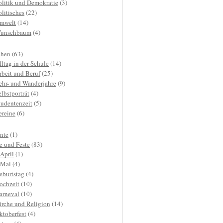
olitik und Demokratie
(3)
olitisches
(22)
mwelt
(14)
unschbaum
(4)
hen
(63)
lltag in der Schule
(14)
rbeit und Beruf
(25)
ehr- und Wanderjahre
(9)
elbstporträt
(4)
tudentenzeit
(5)
ereine
(6)
nte
(1)
e und Feste
(83)
.April
(1)
.Mai
(4)
eburtstag
(4)
ochzeit
(10)
arneval
(10)
irche und Religion
(14)
ktoberfest
(4)