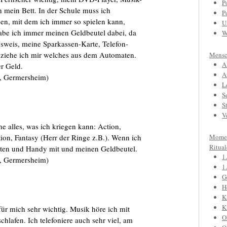
P
 mein Bett. In der Schule muss ich
P
ben, mit dem ich immer so spielen kann,
U
abe ich immer meinen Geldbeutel dabei, da
W
sweis, meine Sparkassen-Karte, Telefon-
 ziehe ich mir welches aus dem Automaten.
Mensc
A
r Geld.
A
, Germersheim)
L
S
S
V
e alles, was ich kriegen kann: Action,
tion, Fantasy (Herr der Ringe z.B.). Wenn ich
Mome
Ritual
tten und Handy mit und meinen Geldbeutel.
1
, Germersheim)
1
G
H
K
K
ür mich sehr wichtig. Musik höre ich mit
O
hlafen. Ich telefoniere auch sehr viel, am