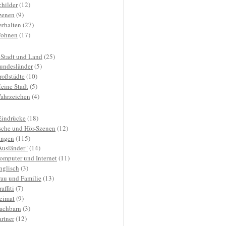
childer
(12)
zenen
(9)
erhalten
(27)
ohnen
(17)
 Stadt und Land
(25)
undesländer
(5)
roßstädte
(10)
eine Stadt
(5)
ahrzeichen
(4)
Eindrücke
(18)
sche und Hör-Szenen
(12)
ngen
(115)
Ausländer"
(14)
omputer und Internet
(11)
nglisch
(3)
rau und Familie
(13)
affiti
(7)
eimat
(9)
achbarn
(3)
artner
(12)