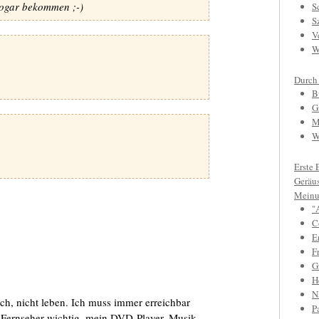
sogar bekommen ;-)
S
S
V
W
Durch
B
G
M
W
Erste 
Geräu
Meinu
"
C
E
F
Gr
H
N
h, nicht leben. Ich muss immer erreichbar
P
 Fernseher wichtig, mein DVD-Player, Musik-