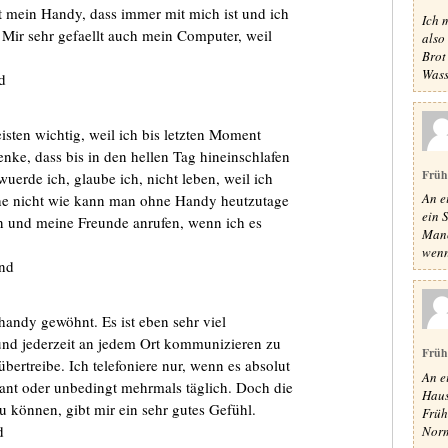
t mein Handy, dass immer mit mich ist und ich
Ich 
 Mir sehr gefaellt auch mein Computer, weil
also
Brot
Wass
d
sten wichtig, weil ich bis letzten Moment
enke, dass bis in den hellen Tag hineinschlafen
Früh
uerde ich, glaube ich, nicht leben, weil ich
An e
ehe nicht wie kann man ohne Handy heutzutage
ein 
n und meine Freunde anrufen, wenn ich es
Manc
wenn 
and
handy gewöhnt. Es ist eben sehr viel
n und jederzeit an jedem Ort kommunizieren zu
Früh
bertreibe. Ich telefoniere nur, wenn es absolut
An e
orant oder unbedingt mehrmals täglich. Doch die
Haus
 können, gibt mir ein sehr gutes Gefühl.
Früh
d
Norm