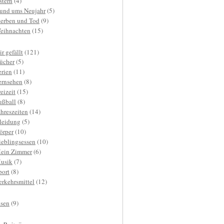
stern
(4)
und ums Neujahr
(5)
terben und Tod
(9)
eihnachten
(15)
r gefällt
(121)
ücher
(5)
erien
(11)
ernsehen
(8)
reizeit
(15)
ußball
(8)
ahreszeiten
(14)
leidung
(5)
örper
(10)
ieblingsessen
(10)
ein Zimmer
(6)
usik
(7)
port
(8)
erkehrsmittel
(12)
isen
(9)