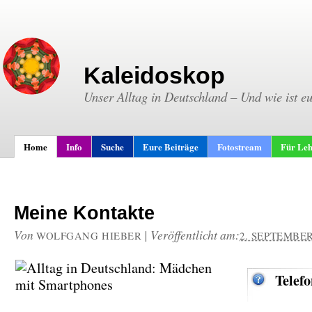
Kaleidoskop
Unser Alltag in Deutschland – Und wie ist e
Home
Info
Suche
Eure Beiträge
Fotostream
Für Leh
Meine Kontakte
Von
|
Veröffentlicht am:
WOLFGANG HIEBER
2. SEPTEMBER
Telef