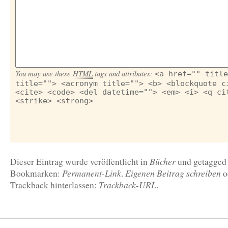
You may use these
HTML
tags and attributes:
<a href="" title
title=""> <acronym title=""> <b> <blockquote c
<cite> <code> <del datetime=""> <em> <i> <q ci
<strike> <strong>
Bücher
Dieser Eintrag wurde veröffentlicht in
und getagge
Permanent-Link
Eigenen Beitrag schreiben
Bookmarken:
.
o
Trackback-URL
Trackback hinterlassen:
.