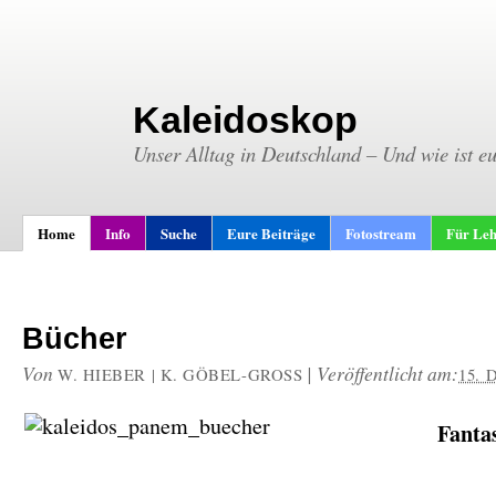
Kaleidoskop
Unser Alltag in Deutschland – Und wie ist e
Home
Info
Suche
Eure Beiträge
Fotostream
Für Leh
Bücher
Von
|
Veröffentlicht am:
W. HIEBER | K. GÖBEL-GROSS
15.
Fanta